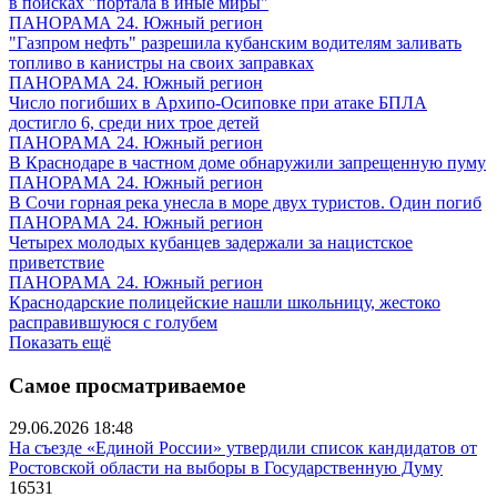
в поисках "портала в иные миры"
ПАНОРАМА 24. Южный регион
"Газпром нефть" разрешила кубанским водителям заливать
топливо в канистры на своих заправках
ПАНОРАМА 24. Южный регион
Число погибших в Архипо-Осиповке при атаке БПЛА
достигло 6, среди них трое детей
ПАНОРАМА 24. Южный регион
В Краснодаре в частном доме обнаружили запрещенную пуму
ПАНОРАМА 24. Южный регион
В Сочи горная река унесла в море двух туристов. Один погиб
ПАНОРАМА 24. Южный регион
Четырех молодых кубанцев задержали за нацистское
приветствие
ПАНОРАМА 24. Южный регион
Краснодарские полицейские нашли школьницу, жестоко
расправившуюся с голубем
Показать ещё
Самое просматриваемое
29.06.2026 18:48
На съезде «Единой России» утвердили список кандидатов от
Ростовской области на выборы в Государственную Думу
16531