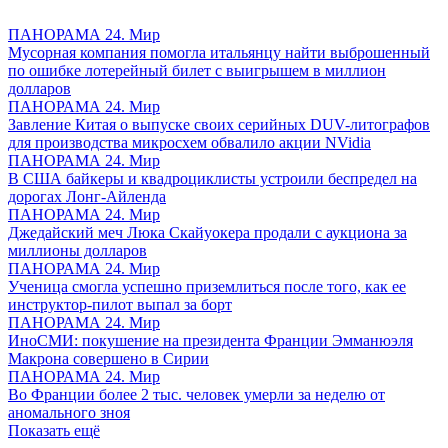
ПАНОРАМА 24. Мир
Мусорная компания помогла итальянцу найти выброшенный
по ошибке лотерейный билет с выигрышем в миллион
долларов
ПАНОРАМА 24. Мир
Завление Китая о выпуске своих серийных DUV-литографов
для производства микросхем обвалило акции NVidia
ПАНОРАМА 24. Мир
В США байкеры и квадроциклисты устроили беспредел на
дорогах Лонг-Айленда
ПАНОРАМА 24. Мир
Джедайский меч Люка Скайуокера продали с аукциона за
миллионы долларов
ПАНОРАМА 24. Мир
Ученица смогла успешно приземлиться после того, как ее
инструктор-пилот выпал за борт
ПАНОРАМА 24. Мир
ИноСМИ: покушение на президента Франции Эмманюэля
Макрона совершено в Сирии
ПАНОРАМА 24. Мир
Во Франции более 2 тыс. человек умерли за неделю от
аномального зноя
Показать ещё