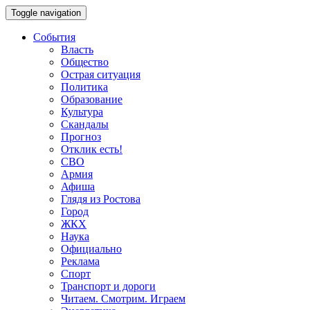
Toggle navigation
События
Власть
Общество
Острая ситуация
Политика
Образование
Культура
Скандалы
Прогноз
Отклик есть!
СВО
Армия
Афиша
Глядя из Ростова
Город
ЖКХ
Наука
Официально
Реклама
Спорт
Транспорт и дороги
Читаем. Смотрим. Играем