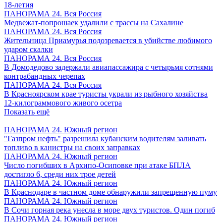
18-летия
ПАНОРАМА 24. Вся Россия
Медвежат-попрошаек удалили с трассы на Сахалине
ПАНОРАМА 24. Вся Россия
Жительница Приамурья подозревается в убийстве любимого
ударом скалки
ПАНОРАМА 24. Вся Россия
В Домодедово задержали авиапассажира с четырьмя сотнями
контрабандных черепах
ПАНОРАМА 24. Вся Россия
В Красноярском крае туристы украли из рыбного хозяйства
12-килограммового живого осетра
Показать ещё
ПАНОРАМА 24. Южный регион
"Газпром нефть" разрешила кубанским водителям заливать
топливо в канистры на своих заправках
ПАНОРАМА 24. Южный регион
Число погибших в Архипо-Осиповке при атаке БПЛА
достигло 6, среди них трое детей
ПАНОРАМА 24. Южный регион
В Краснодаре в частном доме обнаружили запрещенную пуму
ПАНОРАМА 24. Южный регион
В Сочи горная река унесла в море двух туристов. Один погиб
ПАНОРАМА 24. Южный регион