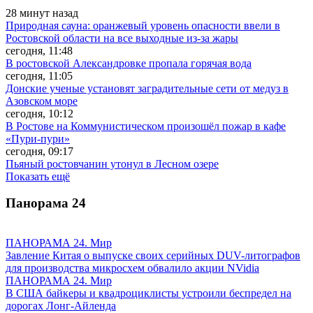
28 минут назад
Природная сауна: оранжевый уровень опасности ввели в
Ростовской области на все выходные из-за жары
сегодня, 11:48
В ростовской Александровке пропала горячая вода
сегодня, 11:05
Донские ученые установят заградительные сети от медуз в
Азовском море
сегодня, 10:12
В Ростове на Коммунистическом произошёл пожар в кафе
«Пури-пури»
сегодня, 09:17
Пьяный ростовчанин утонул в Лесном озере
Показать ещё
Панорама
24
ПАНОРАМА 24. Мир
Завление Китая о выпуске своих серийных DUV-литографов
для производства микросхем обвалило акции NVidia
ПАНОРАМА 24. Мир
В США байкеры и квадроциклисты устроили беспредел на
дорогах Лонг-Айленда