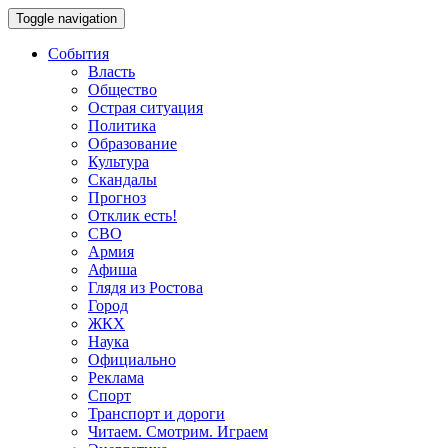
Toggle navigation
События
Власть
Общество
Острая ситуация
Политика
Образование
Культура
Скандалы
Прогноз
Отклик есть!
СВО
Армия
Афиша
Глядя из Ростова
Город
ЖКХ
Наука
Официально
Реклама
Спорт
Транспорт и дороги
Читаем. Смотрим. Играем