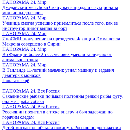
ПАНОРАМА 24. Мир
Джедайский меч Люка Скайуокера продали с аукциона за
миллионы долларов
ПАНОРАМА 24. Мир
Ученица смогла успешно приземлиться после того, как ее
инструктор-пилот выпал за борт
ПАНОРАМА 24. Мир
ИноСМИ: покушение на президента Франции Эмманюэля
Макрона совершено в Сирии
ПАНОРАМА 24. Мир
Во Франции более 2 тыс. человек умерли за неделю от
аномального зноя
ПАНОРАМА 24. Мир
В Таиланде 11-летний мальчик угнал машину и задавил
девятерых монахов
Показать ещё
ПАНОРАМА 24. Вся Россия
Сахалинские рыбаки поймали полтонны редкой рыбы-фугу,
она же - рыба-собака
ПАНОРАМА 24. Вся Россия
Россиянин похитил в аптеке виагру и был задержан по
горячим следам
ПАНОРАМА 24. Вся Россия
Детей мигрантов обязали покинуть Россию по достижении