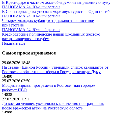
В Краснодаре в частном доме обнаружили запрещенную пуму
ПАНОРАМА 24. Южный регион
В Сочи горная река унесла в море двух туристов. Один погиб
ПАНОРАМА 24. Южный регион
Четырех молодых кубанцев задержали за нацистское
приветствие
ПАНОРАМА 24. Южный регион
Краснодарские полицейские нашли школьницу, жестоко
расправившуюся с голубем
Показать ещё
Самое просматриваемое
29.06.2026 18:48
На съезде «Единой России» утвердили список кандидатов от
Ростовской области на выборы в Государственную Думу
16490
25.07.2026 03:50
Мощные взрывы прогремели в Ростове - над городом
работает ПВО
14838
27.07.2026 11:11
До восьми человек увеличилось количество пострадавших
после вражеской атаки на Ростовскую область
14799