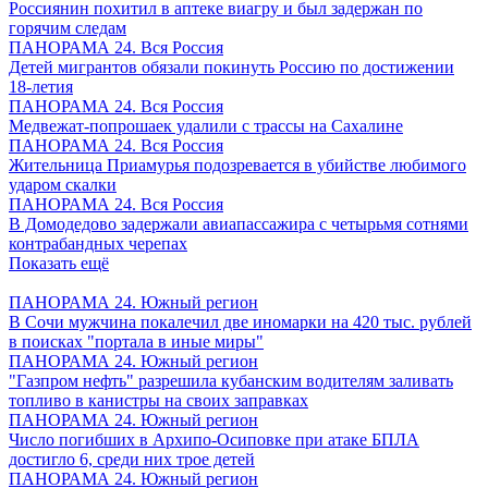
Россиянин похитил в аптеке виагру и был задержан по
горячим следам
ПАНОРАМА 24. Вся Россия
Детей мигрантов обязали покинуть Россию по достижении
18-летия
ПАНОРАМА 24. Вся Россия
Медвежат-попрошаек удалили с трассы на Сахалине
ПАНОРАМА 24. Вся Россия
Жительница Приамурья подозревается в убийстве любимого
ударом скалки
ПАНОРАМА 24. Вся Россия
В Домодедово задержали авиапассажира с четырьмя сотнями
контрабандных черепах
Показать ещё
ПАНОРАМА 24. Южный регион
В Сочи мужчина покалечил две иномарки на 420 тыс. рублей
в поисках "портала в иные миры"
ПАНОРАМА 24. Южный регион
"Газпром нефть" разрешила кубанским водителям заливать
топливо в канистры на своих заправках
ПАНОРАМА 24. Южный регион
Число погибших в Архипо-Осиповке при атаке БПЛА
достигло 6, среди них трое детей
ПАНОРАМА 24. Южный регион