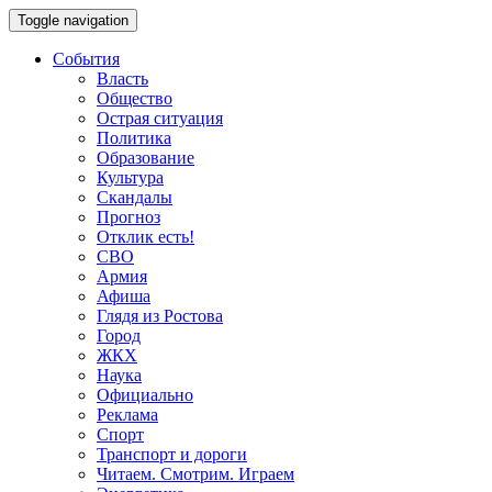
Toggle navigation
События
Власть
Общество
Острая ситуация
Политика
Образование
Культура
Скандалы
Прогноз
Отклик есть!
СВО
Армия
Афиша
Глядя из Ростова
Город
ЖКХ
Наука
Официально
Реклама
Спорт
Транспорт и дороги
Читаем. Смотрим. Играем