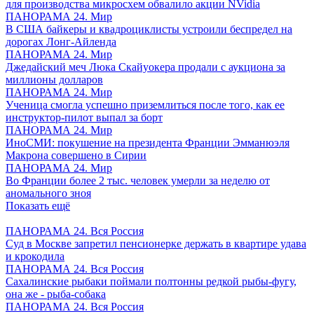
для производства микросхем обвалило акции NVidia
ПАНОРАМА 24. Мир
В США байкеры и квадроциклисты устроили беспредел на
дорогах Лонг-Айленда
ПАНОРАМА 24. Мир
Джедайский меч Люка Скайуокера продали с аукциона за
миллионы долларов
ПАНОРАМА 24. Мир
Ученица смогла успешно приземлиться после того, как ее
инструктор-пилот выпал за борт
ПАНОРАМА 24. Мир
ИноСМИ: покушение на президента Франции Эмманюэля
Макрона совершено в Сирии
ПАНОРАМА 24. Мир
Во Франции более 2 тыс. человек умерли за неделю от
аномального зноя
Показать ещё
ПАНОРАМА 24. Вся Россия
Суд в Москве запретил пенсионерке держать в квартире удава
и крокодила
ПАНОРАМА 24. Вся Россия
Сахалинские рыбаки поймали полтонны редкой рыбы-фугу,
она же - рыба-собака
ПАНОРАМА 24. Вся Россия