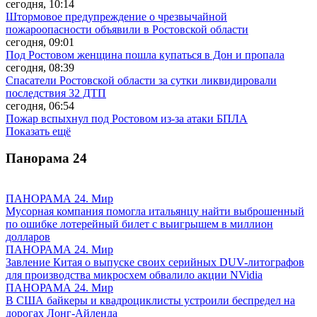
сегодня, 10:14
Штормовое предупреждение о чрезвычайной
пожароопасности объявили в Ростовской области
сегодня, 09:01
Под Ростовом женщина пошла купаться в Дон и пропала
сегодня, 08:39
Спасатели Ростовской области за сутки ликвидировали
последствия 32 ДТП
сегодня, 06:54
Пожар вспыхнул под Ростовом из-за атаки БПЛА
Показать ещё
Панорама
24
ПАНОРАМА 24. Мир
Мусорная компания помогла итальянцу найти выброшенный
по ошибке лотерейный билет с выигрышем в миллион
долларов
ПАНОРАМА 24. Мир
Завление Китая о выпуске своих серийных DUV-литографов
для производства микросхем обвалило акции NVidia
ПАНОРАМА 24. Мир
В США байкеры и квадроциклисты устроили беспредел на
дорогах Лонг-Айленда