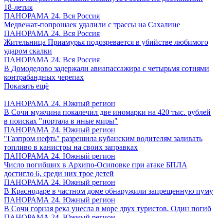
18-летия
ПАНОРАМА 24. Вся Россия
Медвежат-попрошаек удалили с трассы на Сахалине
ПАНОРАМА 24. Вся Россия
Жительница Приамурья подозревается в убийстве любимого
ударом скалки
ПАНОРАМА 24. Вся Россия
В Домодедово задержали авиапассажира с четырьмя сотнями
контрабандных черепах
Показать ещё
ПАНОРАМА 24. Южный регион
В Сочи мужчина покалечил две иномарки на 420 тыс. рублей
в поисках "портала в иные миры"
ПАНОРАМА 24. Южный регион
"Газпром нефть" разрешила кубанским водителям заливать
топливо в канистры на своих заправках
ПАНОРАМА 24. Южный регион
Число погибших в Архипо-Осиповке при атаке БПЛА
достигло 6, среди них трое детей
ПАНОРАМА 24. Южный регион
В Краснодаре в частном доме обнаружили запрещенную пуму
ПАНОРАМА 24. Южный регион
В Сочи горная река унесла в море двух туристов. Один погиб
ПАНОРАМА 24. Южный регион