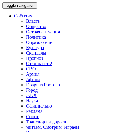
Toggle navigation
События
Власть
Общество
Острая ситуация
Политика
Образование
Культура
Скандалы
Прогноз
Отклик есть!
СВО
Армия
Афиша
Глядя из Ростова
Город
ЖКХ
Наука
Официально
Реклама
Спорт
Транспорт и дороги
Читаем. Смотрим. Играем