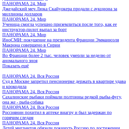
ПАНОРАМА 24. Мир
Джедайский меч Люка Скайуокера продали с аукциона за
миллионы долларов
ПАНОРАМА 24. Мир
Ученица смогла успешно приземлиться после того, как ее
инструктор-пилот выпал за борт
ПАНОРАМА 24. Мир
ИноСМИ: покушение на президента Франции Эмманюэля
Макрона совершено в Сирии
ПАНОРАМА 24. Мир
Во Франции более 2 тыс. человек умерли за неделю от
аномального зноя
Показать ещё
ПАНОРАМА 24. Вся Россия
Суд в Москве запретил пенсионерке держать в квартире удава
и крокодила
ПАНОРАМА 24. Вся Россия
Сахалинские рыбаки поймали полтонны редкой рыбы-фугу,
она же - рыба-собака
ПАНОРАМА 24. Вся Россия
Россиянин похитил в аптеке виагру и был задержан по
горячим следам
ПАНОРАМА 24. Вся Россия
Детей мигрантов обязали покинуть Россию по достижении