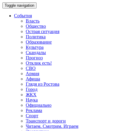
Toggle navigation
События
Власть
Общество
Острая ситуация
Политика
Образование
Культура
Скандалы
Прогноз
Отклик есть!
СВО
Армия
Афиша
Глядя из Ростова
Город
ЖКХ
Наука
Официально
Реклама
Спорт
Транспорт и дороги
Читаем. Смотрим. Играем