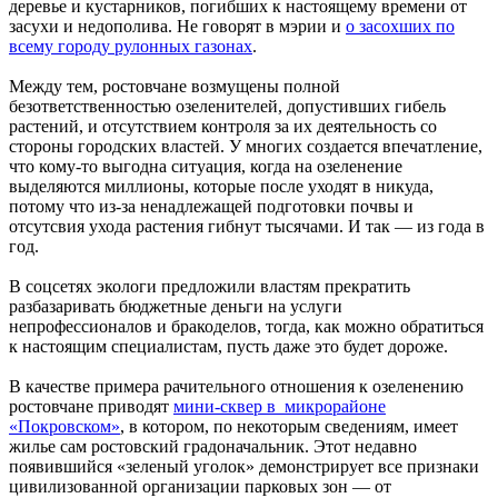
деревье и кустарников, погибших к настоящему времени от
засухи и недополива. Не говорят в мэрии и
о засохших по
всему городу рулонных газонах
.
Между тем, ростовчане возмущены полной
безответственностью озеленителей, допустивших гибель
растений, и отсутствием контроля за их деятельность со
стороны городских властей. У многих создается впечатление,
что кому-то выгодна ситуация, когда на озеленение
выделяются миллионы, которые после уходят в никуда,
потому что из-за ненадлежащей подготовки почвы и
отсутсвия ухода растения гибнут тысячами. И так — из года в
год.
В соцсетях экологи предложили властям прекратить
разбазаривать бюджетные деньги на услуги
непрофессионалов и бракоделов, тогда, как можно обратиться
к настоящим специалистам, пусть даже это будет дороже.
В качестве примера рачительного отношения к озеленению
ростовчане приводят
мини-сквер в микрорайоне
«Покровском
»
, в котором, по некоторым сведениям, имеет
жилье сам ростовский градоначальник. Этот недавно
появившийся «зеленый уголок» демонстрирует все признаки
цивилизованной организации парковых зон — от