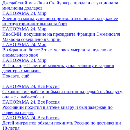
Джедайский меч Люка Скайуокера продали с аукциона за
миллионы долларов
ПАНОРАМА 24. Мир
Ученица смогла успешно приземлиться после того, как ее
инструктор-пилот выпал за борт
ПАНОРАМА 24. Мир
ИноСМИ: покушение на президента Франции Эмманюэля
Макрона совершено в Сирии
ПАНОРАМА 24. Мир
Во Франции более 2 тыс. человек умерли за неделю от
аномального зноя
ПАНОРАМА 24. Мир
В Таиланде 11-летний мальчик угнал машину и задавил
девятерых монахов
Показать ещё
ПАНОРАМА 24. Вся Россия
Сахалинские рыбаки поймали полтонны редкой рыбы-фугу,
она же - рыба-собака
ПАНОРАМА 24. Вся Россия
Россиянин похитил в аптеке виагру и был задержан по
горячим следам
ПАНОРАМА 24. Вся Россия
Детей мигрантов обязали покинуть Россию по достижении
18-летия