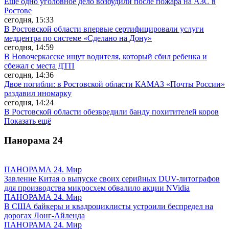
Ещё одно уголовное дело возбудили после пожара на АЗС в
Ростове
сегодня, 15:33
В Ростовской области впервые сертифицировали услуги
медцентра по системе «Сделано на Дону»
сегодня, 14:59
В Новочеркасске ищут водителя, который сбил ребенка и
сбежал с места ДТП
сегодня, 14:36
Двое погибли: в Ростовской области КАМАЗ «Почты России»
раздавил иномарку
сегодня, 14:24
В Ростовской области обезвредили банду похитителей коров
Показать ещё
Панорама
24
ПАНОРАМА 24. Мир
Завление Китая о выпуске своих серийных DUV-литографов
для производства микросхем обвалило акции NVidia
ПАНОРАМА 24. Мир
В США байкеры и квадроциклисты устроили беспредел на
дорогах Лонг-Айленда
ПАНОРАМА 24. Мир