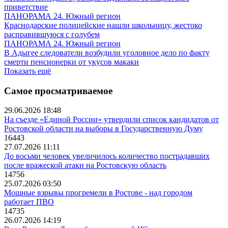
приветствие
ПАНОРАМА 24. Южный регион
Краснодарские полицейские нашли школьницу, жестоко
расправившуюся с голубем
ПАНОРАМА 24. Южный регион
В Адыгее следователи возбудили уголовное дело по факту
смерти пенсионерки от укусов макаки
Показать ещё
Самое просматриваемое
29.06.2026 18:48
На съезде «Единой России» утвердили список кандидатов от
Ростовской области на выборы в Государственную Думу
16443
27.07.2026 11:11
До восьми человек увеличилось количество пострадавших
после вражеской атаки на Ростовскую область
14756
25.07.2026 03:50
Мощные взрывы прогремели в Ростове - над городом
работает ПВО
14735
26.07.2026 14:19