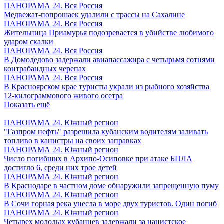
ПАНОРАМА 24. Вся Россия
Медвежат-попрошаек удалили с трассы на Сахалине
ПАНОРАМА 24. Вся Россия
Жительница Приамурья подозревается в убийстве любимого
ударом скалки
ПАНОРАМА 24. Вся Россия
В Домодедово задержали авиапассажира с четырьмя сотнями
контрабандных черепах
ПАНОРАМА 24. Вся Россия
В Красноярском крае туристы украли из рыбного хозяйства
12-килограммового живого осетра
Показать ещё
ПАНОРАМА 24. Южный регион
"Газпром нефть" разрешила кубанским водителям заливать
топливо в канистры на своих заправках
ПАНОРАМА 24. Южный регион
Число погибших в Архипо-Осиповке при атаке БПЛА
достигло 6, среди них трое детей
ПАНОРАМА 24. Южный регион
В Краснодаре в частном доме обнаружили запрещенную пуму
ПАНОРАМА 24. Южный регион
В Сочи горная река унесла в море двух туристов. Один погиб
ПАНОРАМА 24. Южный регион
Четырех молодых кубанцев задержали за нацистское