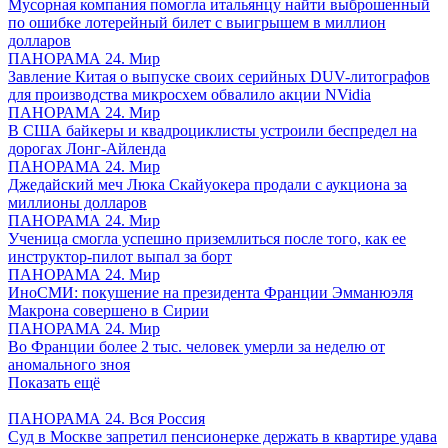
Мусорная компания помогла итальянцу найти выброшенный
по ошибке лотерейный билет с выигрышем в миллион
долларов
ПАНОРАМА 24. Мир
Завление Китая о выпуске своих серийных DUV-литографов
для производства микросхем обвалило акции NVidia
ПАНОРАМА 24. Мир
В США байкеры и квадроциклисты устроили беспредел на
дорогах Лонг-Айленда
ПАНОРАМА 24. Мир
Джедайский меч Люка Скайуокера продали с аукциона за
миллионы долларов
ПАНОРАМА 24. Мир
Ученица смогла успешно приземлиться после того, как ее
инструктор-пилот выпал за борт
ПАНОРАМА 24. Мир
ИноСМИ: покушение на президента Франции Эмманюэля
Макрона совершено в Сирии
ПАНОРАМА 24. Мир
Во Франции более 2 тыс. человек умерли за неделю от
аномального зноя
Показать ещё
ПАНОРАМА 24. Вся Россия
Суд в Москве запретил пенсионерке держать в квартире удава