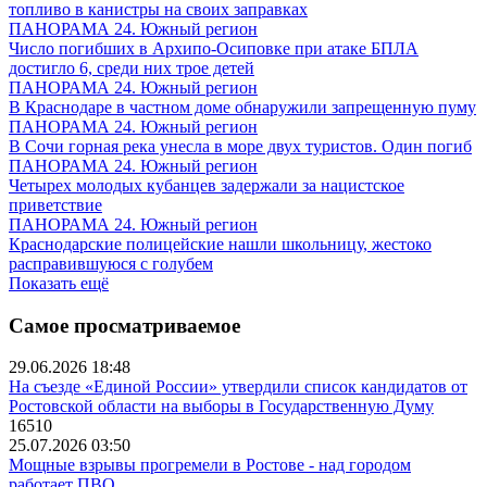
топливо в канистры на своих заправках
ПАНОРАМА 24. Южный регион
Число погибших в Архипо-Осиповке при атаке БПЛА
достигло 6, среди них трое детей
ПАНОРАМА 24. Южный регион
В Краснодаре в частном доме обнаружили запрещенную пуму
ПАНОРАМА 24. Южный регион
В Сочи горная река унесла в море двух туристов. Один погиб
ПАНОРАМА 24. Южный регион
Четырех молодых кубанцев задержали за нацистское
приветствие
ПАНОРАМА 24. Южный регион
Краснодарские полицейские нашли школьницу, жестоко
расправившуюся с голубем
Показать ещё
Самое просматриваемое
29.06.2026 18:48
На съезде «Единой России» утвердили список кандидатов от
Ростовской области на выборы в Государственную Думу
16510
25.07.2026 03:50
Мощные взрывы прогремели в Ростове - над городом
работает ПВО