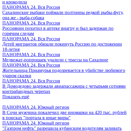
и крокодила
ПАНОРАМА 24. Вся Россия
Сахалинские рыбаки поймали полтонны редкой рыбы-фугу,
она же - рыба-собака
ПАНОРАМА 24. Вся Россия
Россиянин похитил в аптеке виагру и был задержан по
горячим следам
ПАНОРАМА 24. Вся Россия
Детей мигрантов обязали покинуть Россию по достижении
18-летия
ПАНОРАМА 24. Вся Россия
Медвежат-попрошаек удалили с трассы на Сахалине
ПАНОРАМА 24. Вся Россия
Жительница Приамурья подозревается в убийстве любимого
ударом скалки
ПАНОРАМА 24. Вся Россия
В Домодедово задержали авиапассажира с четырьмя сотнями
контрабандных черепах
Показать ещё
ПАНОРАМА 24. Южный регион
В Сочи мужчина покалечил две иномарки на 420 тыс. рублей
в поисках "портала в иные миры"
ПАНОРАМА 24. Южный регион
"Газпром нефть" разрешила кубанским водителям заливать