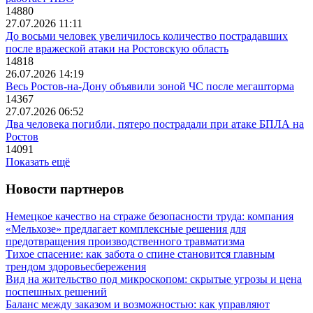
14880
27.07.2026 11:11
До восьми человек увеличилось количество пострадавших
после вражеской атаки на Ростовскую область
14818
26.07.2026 14:19
Весь Ростов-на-Дону объявили зоной ЧС после мегашторма
14367
27.07.2026 06:52
Два человека погибли, пятеро пострадали при атаке БПЛА на
Ростов
14091
Показать ещё
Новости партнеров
Немецкое качество на страже безопасности труда: компания
«Мельхозе» предлагает комплексные решения для
предотвращения производственного травматизма
Тихое спасение: как забота о спине становится главным
трендом здоровьесбережения
Вид на жительство под микроскопом: скрытые угрозы и цена
поспешных решений
Баланс между заказом и возможностью: как управляют