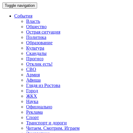
Toggle navigation
События
Власть
Общество
Острая ситуация
Политика
Образование
Культура
Скандалы
Прогноз
Отклик есть!
СВО
Армия
Афиша
Глядя из Ростова
Город
ЖКХ
Наука
Официально
Реклама
Спорт
Транспорт и дороги
Читаем. Смотрим. Играем