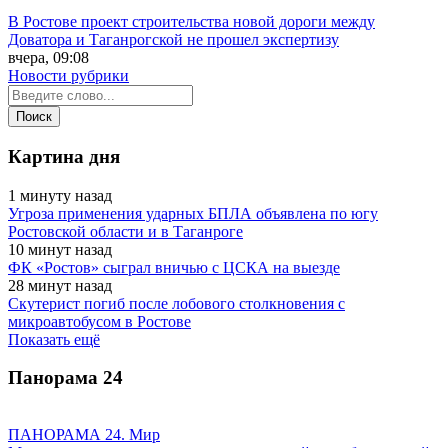
В Ростове проект строительства новой дороги между
Доватора и Таганрогской не прошел экспертизу
вчера, 09:08
Новости рубрики
Картина дня
1 минуту назад
Угроза применения ударных БПЛА объявлена по югу
Ростовской области и в Таганроге
10 минут назад
ФК «Ростов» сыграл вничью с ЦСКА на выезде
28 минут назад
Скутерист погиб после лобового столкновения с
микроавтобусом в Ростове
Показать ещё
Панорама
24
ПАНОРАМА 24. Мир