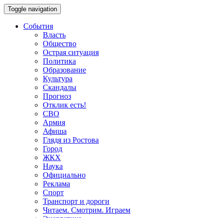
Toggle navigation
События
Власть
Общество
Острая ситуация
Политика
Образование
Культура
Скандалы
Прогноз
Отклик есть!
СВО
Армия
Афиша
Глядя из Ростова
Город
ЖКХ
Наука
Официально
Реклама
Спорт
Транспорт и дороги
Читаем. Смотрим. Играем