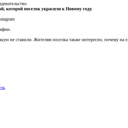
здевательство
, которой поселок украсили к Новому году.
stagram
рафии.
ую не ставили. Жителям поселка также интересно, почему на ел
ель