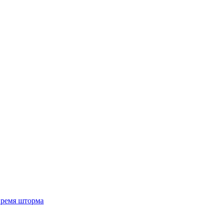
 время шторма