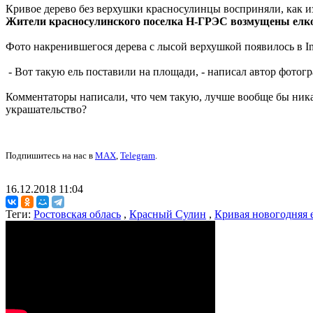
Кривое дерево без верхушки красносулинцы восприняли, как и
Жители красносулинского поселка Н-ГРЭС возмущены елкой
Фото накренившегося дерева с лысой верхушкой появилось в In
- Вот такую ель поставили на площади, - написал автор фотог
Комментаторы написали, что чем такую, лучше вообще бы никак
украшательство?
Подпишитесь на нас в
MAX
,
Telegram
.
16.12.2018 11:04
Теги:
Ростовская облась
,
Красный Сулин
,
Кривая новогодняя 