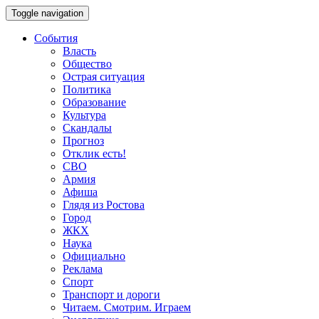
Toggle navigation
События
Власть
Общество
Острая ситуация
Политика
Образование
Культура
Скандалы
Прогноз
Отклик есть!
СВО
Армия
Афиша
Глядя из Ростова
Город
ЖКХ
Наука
Официально
Реклама
Спорт
Транспорт и дороги
Читаем. Смотрим. Играем