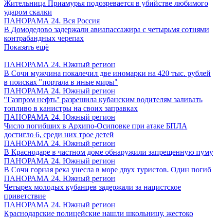
Жительница Приамурья подозревается в убийстве любимого
ударом скалки
ПАНОРАМА 24. Вся Россия
В Домодедово задержали авиапассажира с четырьмя сотнями
контрабандных черепах
Показать ещё
ПАНОРАМА 24. Южный регион
В Сочи мужчина покалечил две иномарки на 420 тыс. рублей
в поисках "портала в иные миры"
ПАНОРАМА 24. Южный регион
"Газпром нефть" разрешила кубанским водителям заливать
топливо в канистры на своих заправках
ПАНОРАМА 24. Южный регион
Число погибших в Архипо-Осиповке при атаке БПЛА
достигло 6, среди них трое детей
ПАНОРАМА 24. Южный регион
В Краснодаре в частном доме обнаружили запрещенную пуму
ПАНОРАМА 24. Южный регион
В Сочи горная река унесла в море двух туристов. Один погиб
ПАНОРАМА 24. Южный регион
Четырех молодых кубанцев задержали за нацистское
приветствие
ПАНОРАМА 24. Южный регион
Краснодарские полицейские нашли школьницу, жестоко