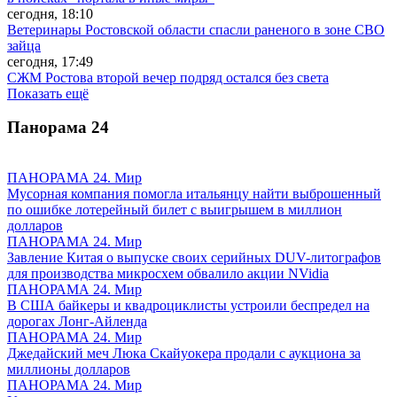
сегодня, 18:10
Ветеринары Ростовской области спасли раненого в зоне СВО
зайца
сегодня, 17:49
СЖМ Ростова второй вечер подряд остался без света
Показать ещё
Панорама
24
ПАНОРАМА 24. Мир
Мусорная компания помогла итальянцу найти выброшенный
по ошибке лотерейный билет с выигрышем в миллион
долларов
ПАНОРАМА 24. Мир
Завление Китая о выпуске своих серийных DUV-литографов
для производства микросхем обвалило акции NVidia
ПАНОРАМА 24. Мир
В США байкеры и квадроциклисты устроили беспредел на
дорогах Лонг-Айленда
ПАНОРАМА 24. Мир
Джедайский меч Люка Скайуокера продали с аукциона за
миллионы долларов
ПАНОРАМА 24. Мир