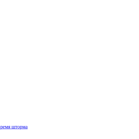
 время шторма