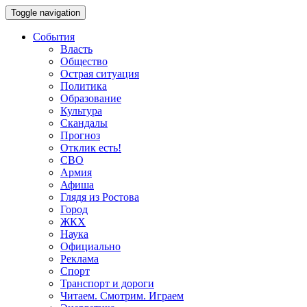
Toggle navigation
События
Власть
Общество
Острая ситуация
Политика
Образование
Культура
Скандалы
Прогноз
Отклик есть!
СВО
Армия
Афиша
Глядя из Ростова
Город
ЖКХ
Наука
Официально
Реклама
Спорт
Транспорт и дороги
Читаем. Смотрим. Играем