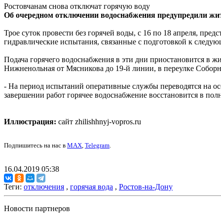
Ростовчанам снова отключат горячую воду
Об очередном отключении водоснабжения предупредили жит
Трое суток провести без горячей воды, с 16 по 18 апреля, пре
гидравлические испытания, связанные с подготовкой к следую
Подача горячего водоснабжения в эти дни приостановится в ж
Нижненольная от Мясникова до 19-й линии, в переулке Соборны
- На период испытаний оперативные службы переводятся на о
завершении работ горячее водоснабжение восстановится в пол
Иллюстрация:
сайт zhilishhnyj-vopros.ru
Подпишитесь на нас в
MAX
,
Telegram
.
16.04.2019 05:38
Теги:
отключения
,
горячая вода
,
Ростов-на-Дону
Новости партнеров