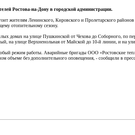
елей Ростова-на-Дону в городской администрации.
дстоит жителям Ленинского, Кировского и Пролетарского районов 
щему отопительному сезону.
илых домах на улице Пушкинской от Чехова до Соборного, по п
й, на улице Верхненольная от Майской до 10-й линии, и на ули
собый режим работы. Аварийные бригады ООО «Ростовские тепло
ном объеме без дополнительного оповещения, - сообщили в прес