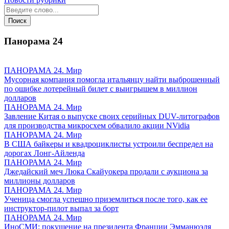
Панорама
24
ПАНОРАМА 24. Мир
Мусорная компания помогла итальянцу найти выброшенный
по ошибке лотерейный билет с выигрышем в миллион
долларов
ПАНОРАМА 24. Мир
Завление Китая о выпуске своих серийных DUV-литографов
для производства микросхем обвалило акции NVidia
ПАНОРАМА 24. Мир
В США байкеры и квадроциклисты устроили беспредел на
дорогах Лонг-Айленда
ПАНОРАМА 24. Мир
Джедайский меч Люка Скайуокера продали с аукциона за
миллионы долларов
ПАНОРАМА 24. Мир
Ученица смогла успешно приземлиться после того, как ее
инструктор-пилот выпал за борт
ПАНОРАМА 24. Мир
ИноСМИ: покушение на президента Франции Эмманюэля