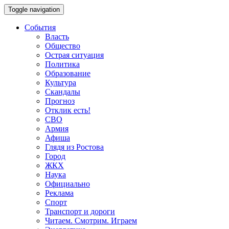
Toggle navigation
События
Власть
Общество
Острая ситуация
Политика
Образование
Культура
Скандалы
Прогноз
Отклик есть!
СВО
Армия
Афиша
Глядя из Ростова
Город
ЖКХ
Наука
Официально
Реклама
Спорт
Транспорт и дороги
Читаем. Смотрим. Играем