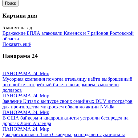
Картина дня
5 минут назад
Вражеские БПЛА атаковали Каменск и 7 районов Ростовской
области
Показать ещё
Панорама
24
ПАНОРАМА 24. Мир
Мусорная компания помогла итальянцу найти выброшенный
по ошибке лотерейный билет с выигрышем в миллион
долларов
ПАНОРАМА 24. Мир
Завление Китая о выпуске своих серийных DUV-литографов
для производства микросхем обвалило акции NVidia
ПАНОРАМА 24. Мир
В США байкеры и квадроциклисты устроили беспредел на
дорогах Лонг-Айленда
ПАНОРАМА 24. Мир
Джедайский меч Люка Скайуокера продали с аукциона за