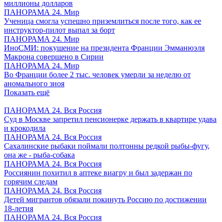
миллионы долларов
ПАНОРАМА 24. Мир
Ученица смогла успешно приземлиться после того, как ее
инструктор-пилот выпал за борт
ПАНОРАМА 24. Мир
ИноСМИ: покушение на президента Франции Эмманюэля
Макрона совершено в Сирии
ПАНОРАМА 24. Мир
Во Франции более 2 тыс. человек умерли за неделю от
аномального зноя
Показать ещё
ПАНОРАМА 24. Вся Россия
Суд в Москве запретил пенсионерке держать в квартире удава
и крокодила
ПАНОРАМА 24. Вся Россия
Сахалинские рыбаки поймали полтонны редкой рыбы-фугу,
она же - рыба-собака
ПАНОРАМА 24. Вся Россия
Россиянин похитил в аптеке виагру и был задержан по
горячим следам
ПАНОРАМА 24. Вся Россия
Детей мигрантов обязали покинуть Россию по достижении
18-летия
ПАНОРАМА 24. Вся Россия