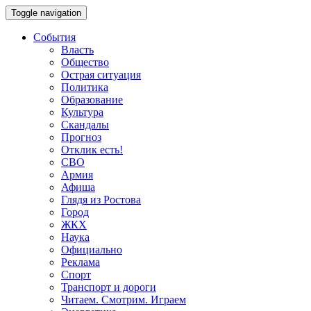
Toggle navigation
События
Власть
Общество
Острая ситуация
Политика
Образование
Культура
Скандалы
Прогноз
Отклик есть!
СВО
Армия
Афиша
Глядя из Ростова
Город
ЖКХ
Наука
Официально
Реклама
Спорт
Транспорт и дороги
Читаем. Смотрим. Играем