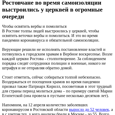
Ростовчане во время самоизоляции
выстроились у церквей в огромные
очереди
Чтобы освятить вербы и помолиться
В Ростове толпы людей выстроились у церквей, чтобы
освятить веточки вербы и помолиться. И это во время
пандемии коронавируса и обязательной самоизоляции.
Верующие решили не исполнять постановление властей и
потянулись к городским храмам в Вербное воскресенье. Возле
каждой церкви Ростова - столпотворение. За соблюдением
порядка следят сотрудники полиции и военные, никого не
штрафуя и не отправляя обратно домой.
Стоит отметить, сейчас собираться толпой небезопасно.
Воздержаться от посещения храмов во время пандемии
призвал также Патриарх Кирилл, посоветовав в этот трудный
для страны период молиться дома – по примеру святой Марии
Египетской (она провела в пустыне несколько десятков лет).
Напомним, на 12 апреля количество заболевших
коронавирусом в Ростовской области
выросло до 52 человек,
а
в с учетом тех, у кого анализы брали в Москве - до 55. Всего