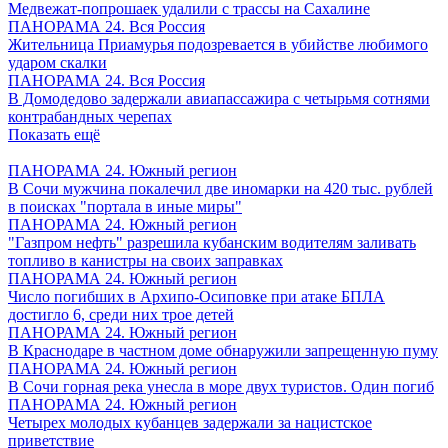
Медвежат-попрошаек удалили с трассы на Сахалине
ПАНОРАМА 24. Вся Россия
Жительница Приамурья подозревается в убийстве любимого
ударом скалки
ПАНОРАМА 24. Вся Россия
В Домодедово задержали авиапассажира с четырьмя сотнями
контрабандных черепах
Показать ещё
ПАНОРАМА 24. Южный регион
В Сочи мужчина покалечил две иномарки на 420 тыс. рублей
в поисках "портала в иные миры"
ПАНОРАМА 24. Южный регион
"Газпром нефть" разрешила кубанским водителям заливать
топливо в канистры на своих заправках
ПАНОРАМА 24. Южный регион
Число погибших в Архипо-Осиповке при атаке БПЛА
достигло 6, среди них трое детей
ПАНОРАМА 24. Южный регион
В Краснодаре в частном доме обнаружили запрещенную пуму
ПАНОРАМА 24. Южный регион
В Сочи горная река унесла в море двух туристов. Один погиб
ПАНОРАМА 24. Южный регион
Четырех молодых кубанцев задержали за нацистское
приветствие