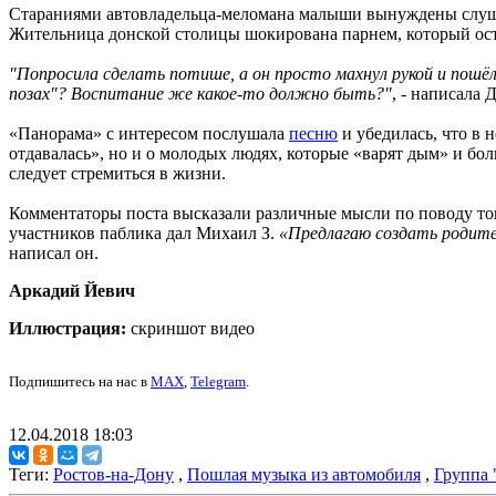
Стараниями автовладельца-меломана малыши вынуждены слушать
Жительница донской столицы шокирована парнем, который ост
"Попросила сделать потише, а он просто махнул рукой и пошёл
позах"? Воспитание же какое-то должно быть?"
, - написала
«Панорама» с интересом послушала
песню
и убедилась, что в н
отдавалась», но и о молодых людях, которые «варят дым» и бол
следует стремиться в жизни.
Комментаторы поста высказали различные мысли по поводу тог
участников паблика дал Михаил З.
«Предлагаю создать родите
написал он.
Аркадий Йевич
Иллюстрация:
скриншот видео
Подпишитесь на нас в
MAX
,
Telegram
.
12.04.2018 18:03
Теги:
Ростов-на-Дону
,
Пошлая музыка из автомобиля
,
Группа 