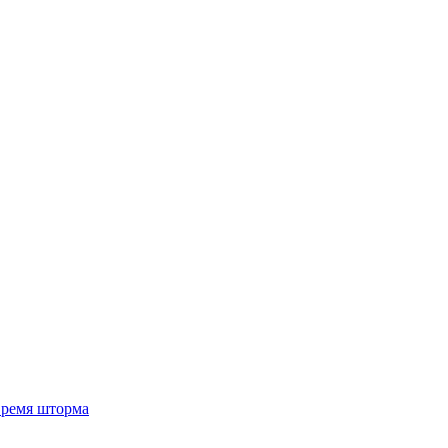
 время шторма