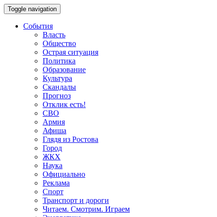
Toggle navigation
События
Власть
Общество
Острая ситуация
Политика
Образование
Культура
Скандалы
Прогноз
Отклик есть!
СВО
Армия
Афиша
Глядя из Ростова
Город
ЖКХ
Наука
Официально
Реклама
Спорт
Транспорт и дороги
Читаем. Смотрим. Играем