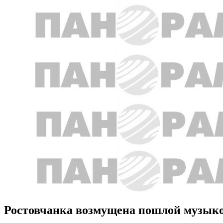
Ростовчанка возмущена пошлой музыко