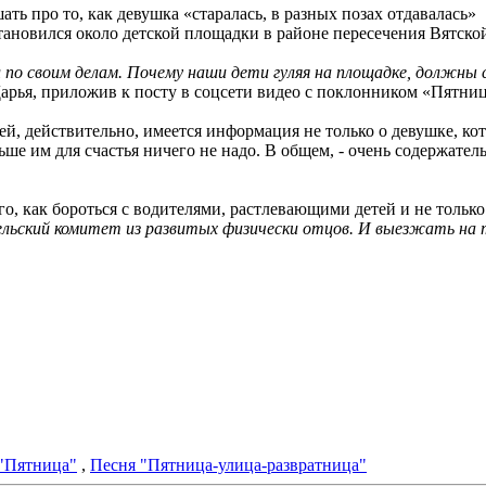
 про то, как девушка «старалась, в разных позах отдавалась»
ановился около детской площадки в районе пересечения Вятск
 по своим делам. Почему наши дети гуляя на площадке, должны 
 Дарья, приложив к посту в соцсети видео с поклонником «Пятни
ей, действительно, имеется информация не только о девушке, кото
ьше им для счастья ничего не надо. В общем, - очень содержате
о, как бороться с водителями, растлевающими детей и не толь
льский комитет из развитых физически отцов. И выезжать на т
"Пятница"
,
Песня "Пятница-улица-развратница"