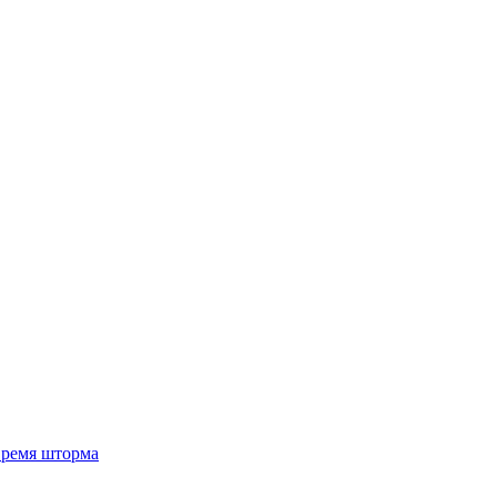
 время шторма