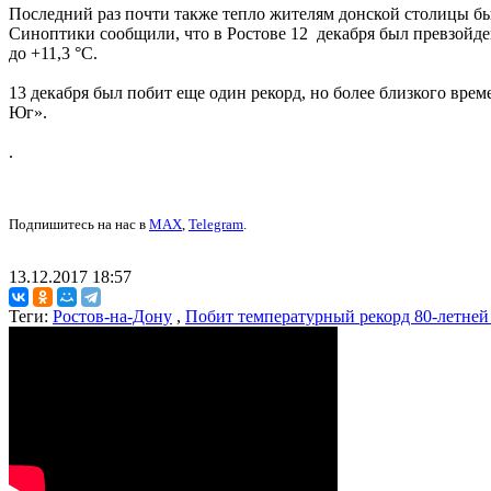
Последний раз почти также тепло жителям донской столицы бы
Синоптики сообщили, что в Ростове 12 декабря был превзойден
до +11,3 °С.
13 декабря был побит еще один рекорд, но более близкого врем
Юг».
.
Подпишитесь на нас в
MAX
,
Telegram
.
13.12.2017 18:57
Теги:
Ростов-на-Дону
,
Побит температурный рекорд 80-летней