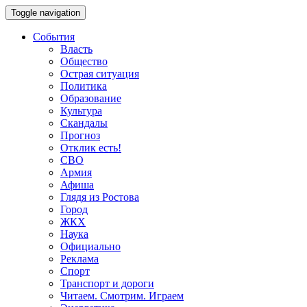
Toggle navigation
События
Власть
Общество
Острая ситуация
Политика
Образование
Культура
Скандалы
Прогноз
Отклик есть!
СВО
Армия
Афиша
Глядя из Ростова
Город
ЖКХ
Наука
Официально
Реклама
Спорт
Транспорт и дороги
Читаем. Смотрим. Играем