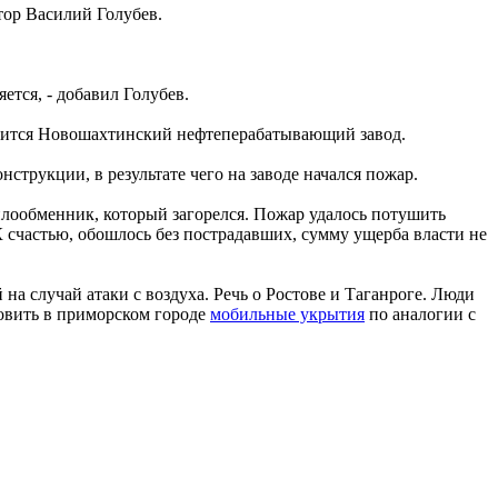
тор Василий Голубев.
тся, - добавил Голубев.
вится Новошахтинский нефтеперабатывающий завод.
струкции, в результате чего на заводе начался пожар.
плообменник, который загорелся. Пожар удалось потушить
К счастью, обошлось без пострадавших, сумму ущерба власти не
а случай атаки с воздуха. Речь о Ростове и Таганроге. Люди
новить в приморском городе
мобильные укрытия
по аналогии с