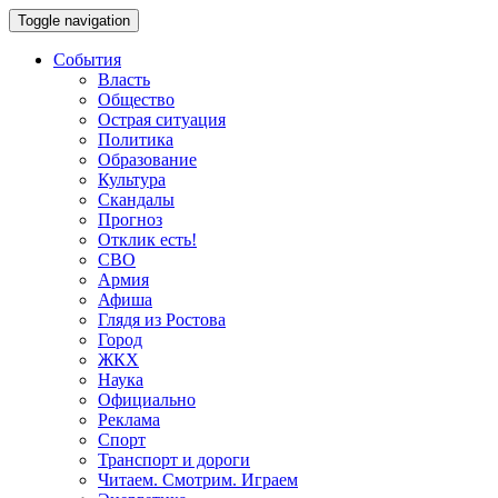
Toggle navigation
События
Власть
Общество
Острая ситуация
Политика
Образование
Культура
Скандалы
Прогноз
Отклик есть!
СВО
Армия
Афиша
Глядя из Ростова
Город
ЖКХ
Наука
Официально
Реклама
Спорт
Транспорт и дороги
Читаем. Смотрим. Играем