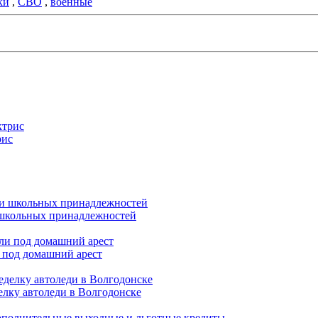
ки
,
СВО
,
военные
рис
и школьных принадлежностей
 под домашний арест
елку автоледи в Волгодонске