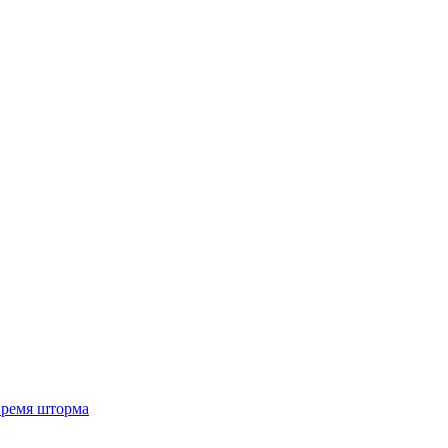
 время шторма