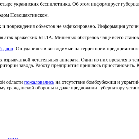
четыре украинских беспилотника. Об этом информирует губерна
родом Новошахтинском.
 и повреждения объектов не зафиксировано. Информация уточняе
ля атак вражеских БПЛА. Мишенью обстрелов чаще всего стано
й дрон
. Он ударился в возводимые на территории предприятия кон
х взрывчаткой летательных аппарата. Один из них врезался в те
ерритории завода. Работу предприятия пришлось приостановить. 
кой области
пожаловались
на отсутствие бомбоубежищ и укрытий н
тему гражданской обороны и даже предложили губернатору уста