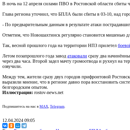
В ночь на 12 апреля силами ПВО в Ростовской области сбиты 
Глава региона уточнил, что БПЛА были сбиты в 03-10, над го
- По предварительным данным в результате атаки пострадавших
Отметим, что Новошахтинск регулярно становится мишенью д
Так, весной прошлого года на территории НПЗ прилетел
боево
Летом позапрошлого года завод
атаковали
сразу два начинённы
через два часа. Второй задел мачту громоотвода и рухнул на т
озвучили.
Между тем, жители сразу двух городов прифронтовой Ростовс
выразили мнение, что в регионе давно пора восстановить сис
белгородским опытом.
Иллюстрация:
rostov-news.net
Подпишитесь на нас в
MAX
,
Telegram
.
12.04.2024 09:05