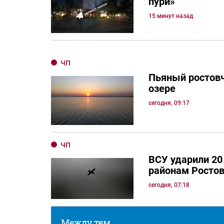
пури»
15 минут назад
ЧП
Пьяный ростовч
озере
сегодня, 09:17
ЧП
ВСУ ударили 20
районам Ростов
сегодня, 07:18
Между тем