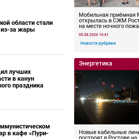
Мобильная приёмная
открылась в СЖМ Рос
кой области стали
на месте ночного пож
 из-за жары
05.08.2026 10:41
Новости рубрики
Энергетика
дил лучших
сти в канун
ого праздника
оммунистическом
Новые кабельные лин
р в кафе «Пури-
построят в Ростове на