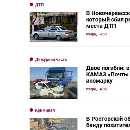
ДТП
В Новочеркасск
который сбил р
места ДТП
вчера, 14:59
Дежурная часть
Двое погибли: в
КАМАЗ «Почты 
иномарку
вчера, 14:36
Криминал
В Ростовской о
банду похитите