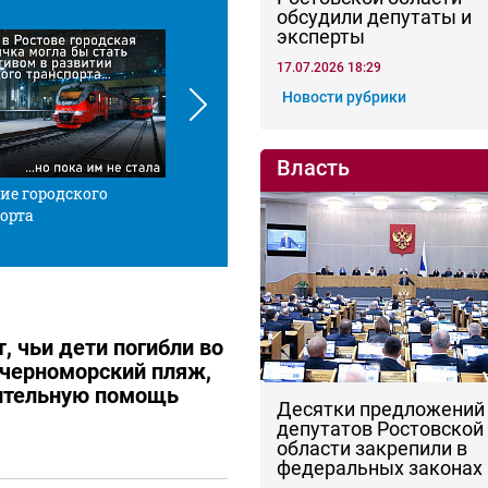
обсудили депутаты и
эксперты
17.07.2026 18:29
Новости рубрики
Власть
ие городского
Красной нитью
Че
орта
, чьи дети погибли во
 черноморский пляж,
ительную помощь
Десятки предложений
депутатов Ростовской
области закрепили в
федеральных законах