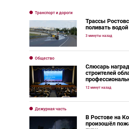
Транспорт и дороги
Трассы Ростовс
поливать водой
3 минуты назад
Общество
Слюсарь награ
строителей обла
профессиональн
12 минут назад
Дежурная часть
В Ростове на К
произошёл пожа