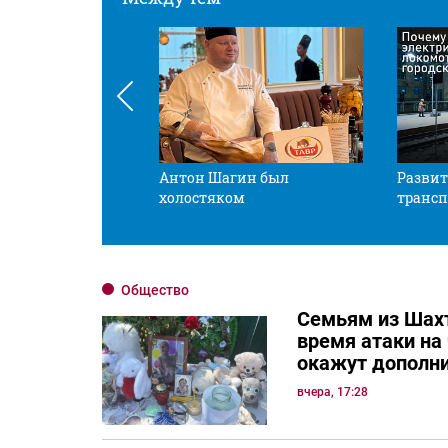
 смотрите в оба
Антон Шагин был
Развит
холостяком
трансп
Общество
Семьям из Шахт
время атаки на
окажут дополн
вчера, 17:28