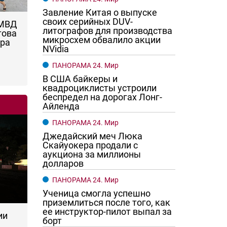
Завление Китая о выпуске
своих серийных DUV-
 МВД
литографов для производства
това
микросхем обвалило акции
ара
NVidia
ПАНОРАМА 24. Мир
В США байкеры и
квадроциклисты устроили
беспредел на дорогах Лонг-
Айленда
ПАНОРАМА 24. Мир
Джедайский меч Люка
Скайуокера продали с
аукциона за миллионы
долларов
ПАНОРАМА 24. Мир
Ученица смогла успешно
приземлиться после того, как
ее инструктор-пилот выпал за
ии
борт