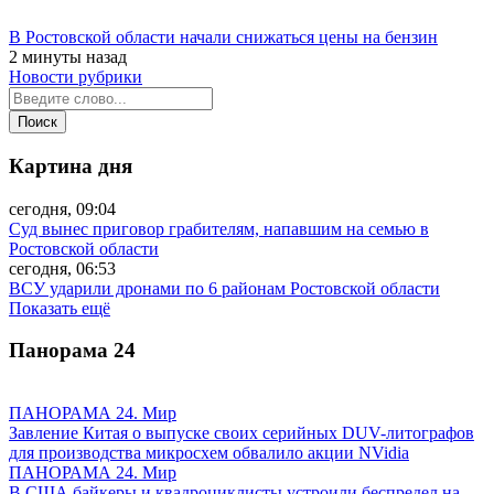
В Ростовской области начали снижаться цены на бензин
2 минуты назад
Новости рубрики
Картина дня
сегодня, 09:04
Суд вынес приговор грабителям, напавшим на семью в
Ростовской области
сегодня, 06:53
ВСУ ударили дронами по 6 районам Ростовской области
Показать ещё
Панорама
24
ПАНОРАМА 24. Мир
Завление Китая о выпуске своих серийных DUV-литографов
для производства микросхем обвалило акции NVidia
ПАНОРАМА 24. Мир
В США байкеры и квадроциклисты устроили беспредел на