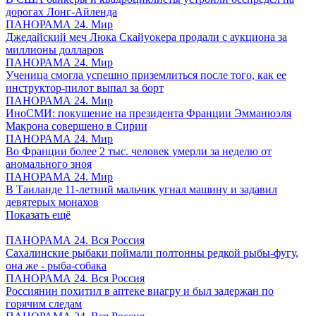
дорогах Лонг-Айленда
ПАНОРАМА 24. Мир
Джедайский меч Люка Скайуокера продали с аукциона за
миллионы долларов
ПАНОРАМА 24. Мир
Ученица смогла успешно приземлиться после того, как ее
инструктор-пилот выпал за борт
ПАНОРАМА 24. Мир
ИноСМИ: покушение на президента Франции Эмманюэля
Макрона совершено в Сирии
ПАНОРАМА 24. Мир
Во Франции более 2 тыс. человек умерли за неделю от
аномального зноя
ПАНОРАМА 24. Мир
В Таиланде 11-летний мальчик угнал машину и задавил
девятерых монахов
Показать ещё
ПАНОРАМА 24. Вся Россия
Сахалинские рыбаки поймали полтонны редкой рыбы-фугу,
она же - рыба-собака
ПАНОРАМА 24. Вся Россия
Россиянин похитил в аптеке виагру и был задержан по
горячим следам