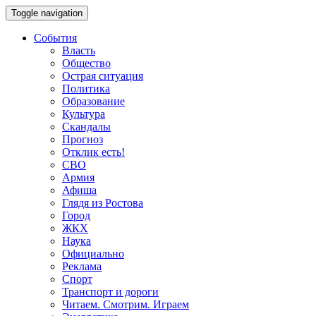
Toggle navigation
События
Власть
Общество
Острая ситуация
Политика
Образование
Культура
Скандалы
Прогноз
Отклик есть!
СВО
Армия
Афиша
Глядя из Ростова
Город
ЖКХ
Наука
Официально
Реклама
Спорт
Транспорт и дороги
Читаем. Смотрим. Играем