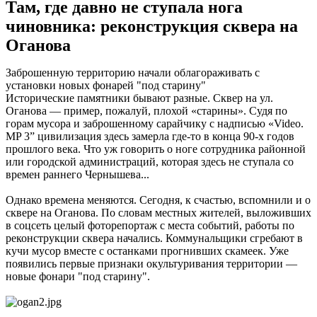
Там, где давно не ступала нога
чиновника: реконструкция сквера на
Оганова
Заброшенную территорию начали облагораживать с
установки новых фонарей "под старину"
Исторические памятники бывают разные. Сквер на ул.
Оганова — пример, пожалуй, плохой «старины». Судя по
горам мусора и заброшенному сарайчику с надписью «Video.
MP 3” цивилизация здесь замерла где-то в конца 90-х годов
прошлого века. Что уж говорить о ноге сотрудника районной
или городской администраций, которая здесь не ступала со
времен раннего Чернышева...
Однако времена меняются. Сегодня, к счастью, вспомнили и о
сквере на Оганова. По словам местных жителей, выложивших
в соцсеть целый фоторепортаж с места событий, работы по
реконструкции сквера начались. Коммунальщики сгребают в
кучи мусор вместе с останками прогнивших скамеек. Уже
появились первые признаки окультуривания территории —
новые фонари "под старину".