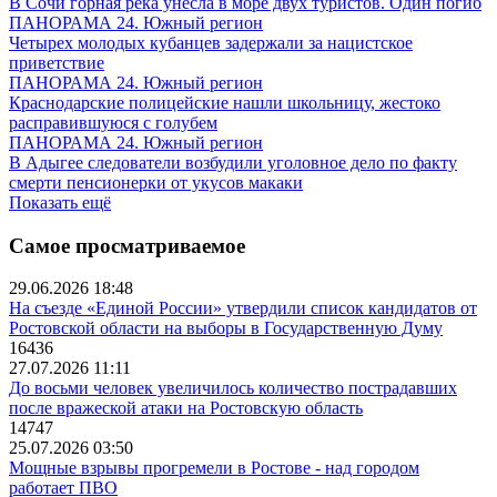
В Сочи горная река унесла в море двух туристов. Один погиб
ПАНОРАМА 24. Южный регион
Четырех молодых кубанцев задержали за нацистское
приветствие
ПАНОРАМА 24. Южный регион
Краснодарские полицейские нашли школьницу, жестоко
расправившуюся с голубем
ПАНОРАМА 24. Южный регион
В Адыгее следователи возбудили уголовное дело по факту
смерти пенсионерки от укусов макаки
Показать ещё
Самое просматриваемое
29.06.2026 18:48
На съезде «Единой России» утвердили список кандидатов от
Ростовской области на выборы в Государственную Думу
16436
27.07.2026 11:11
До восьми человек увеличилось количество пострадавших
после вражеской атаки на Ростовскую область
14747
25.07.2026 03:50
Мощные взрывы прогремели в Ростове - над городом
работает ПВО