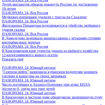
ПАНОРАМА 24. Вся Россия
Детей мигрантов обязали покинуть Россию по достижении
18-летия
ПАНОРАМА 24. Вся Россия
Медвежат-попрошаек удалили с трассы на Сахалине
ПАНОРАМА 24. Вся Россия
Жительница Приамурья подозревается в убийстве любимого
ударом скалки
ПАНОРАМА 24. Вся Россия
В Домодедово задержали авиапассажира с четырьмя сотнями
контрабандных черепах
ПАНОРАМА 24. Вся Россия
В Красноярском крае туристы украли из рыбного хозяйства
12-килограммового живого осетра
Показать ещё
ПАНОРАМА 24. Южный регион
"Газпром нефть" разрешила кубанским водителям заливать
топливо в канистры на своих заправках
ПАНОРАМА 24. Южный регион
Число погибших в Архипо-Осиповке при атаке БПЛА
достигло 6, среди них трое детей
ПАНОРАМА 24. Южный регион
В Краснодаре в частном доме обнаружили запрещенную пуму
ПАНОРАМА 24. Южный регион