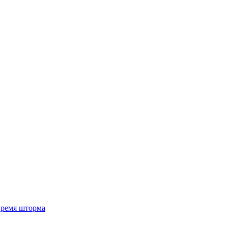
 время шторма