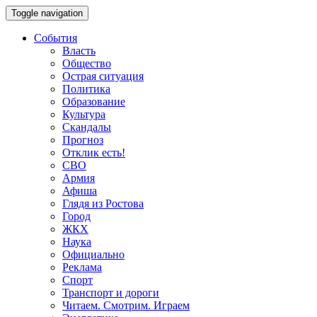
Toggle navigation
События
Власть
Общество
Острая ситуация
Политика
Образование
Культура
Скандалы
Прогноз
Отклик есть!
СВО
Армия
Афиша
Глядя из Ростова
Город
ЖКХ
Наука
Официально
Реклама
Спорт
Транспорт и дороги
Читаем. Смотрим. Играем