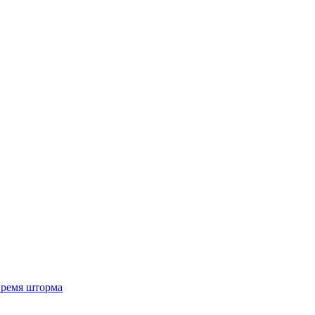
 время шторма