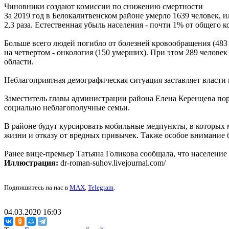
Чиновники создают комиссии по снижению смертности
За 2019 год в Белокалитвенском районе умерло 1639 человек, и
2,3 раза. Естественная убыль населения - почти 1% от общего 
Больше всего людей погибло от болезней кровообращения (483 че
на четвертом - онкология (150 умерших). При этом 289 челове
области.
Неблагоприятная демографическая ситуация заставляет власти
Заместитель главы администрации района Елена Керенцева по
социально неблагополучные семьи.
В районе будут курсировать мобильные медпункты, в которых
жизни и отказу от вредных привычек. Также особое внимание 
Ранее вице-премьер Татьяна Голикова сообщала, что население
Иллюстрация:
dr-roman-suhov.livejournal.com/
Подпишитесь на нас в
MAX
,
Telegram
.
04.03.2020 16:03