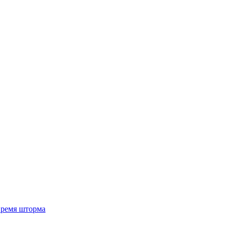
 время шторма