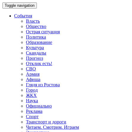
Toggle navigation
События
Власть
Общество
Острая ситуация
Политика
Образование
Культура
Скандалы
Прогноз
Отклик есть!
СВО
Армия
Афиша
Глядя из Ростова
Город
ЖКХ
Наука
Официально
Реклама
Спорт
Транспорт и дороги
Читаем. Смотрим. Играем