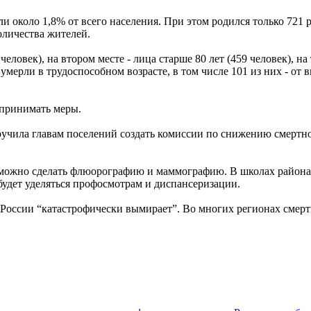
ли около 1,8% от всего населения. При этом родился только 721
количества жителей.
ловек), на втором месте - лица старше 80 лет (459 человек), на
к умерли в трудоспособном возрасте, в том числе 101 из них - 
 принимать меры.
ручила главам поселений создать комиссии по снижению смертн
 можно сделать флюорографию и маммографию. В школах района
будет уделяться профосмотрам и диспансеризации.
 России “катастрофически вымирает”. Во многих регионах смертн