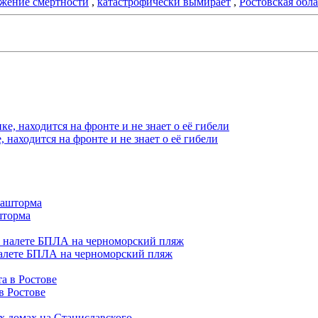
жение смертности
,
катастрофически вымирает
,
Ростовская обла
находится на фронте и не знает о её гибели
шторма
налете БПЛА на черноморский пляж
в Ростове