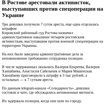
В Ростове арестовали активисток,
выступавших против спецоперации на
Украине
Три девушки получили 7 суток ареста, еще одна отделалась
штрафом
Кировский районный суд Ростова назначил
административное наказание четырем ростовским
активисткам, выступавшим против военной спецоперации на
территории Украины.
На них были заведены административные дела за
неповиновение требованию сотрудника полиции.
В числе задержанных оказались Валерия Букреева, Валерия
Хаишбаева, Анастасия Сабельник и Мария Машенская.
Хаишбаеву приговорили к штрафу в 3 тыс рублей, а
остальных — к 7 суткам ареста.
По данным telegram-канала «Солидарность», девушки
состояли в чате, где обсуждались антивоенные митинги.
Их задержала полиция, когда они шли по городу.