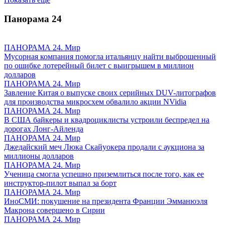
Панорама
24
ПАНОРАМА 24. Мир
Мусорная компания помогла итальянцу найти выброшенный
по ошибке лотерейный билет с выигрышем в миллион
долларов
ПАНОРАМА 24. Мир
Завление Китая о выпуске своих серийных DUV-литографов
для производства микросхем обвалило акции NVidia
ПАНОРАМА 24. Мир
В США байкеры и квадроциклисты устроили беспредел на
дорогах Лонг-Айленда
ПАНОРАМА 24. Мир
Джедайский меч Люка Скайуокера продали с аукциона за
миллионы долларов
ПАНОРАМА 24. Мир
Ученица смогла успешно приземлиться после того, как ее
инструктор-пилот выпал за борт
ПАНОРАМА 24. Мир
ИноСМИ: покушение на президента Франции Эмманюэля
Макрона совершено в Сирии
ПАНОРАМА 24. Мир