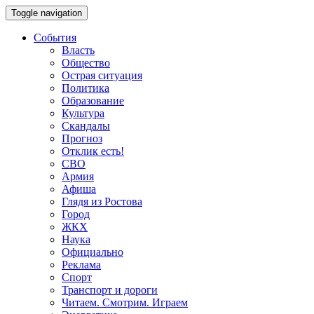
Toggle navigation
События
Власть
Общество
Острая ситуация
Политика
Образование
Культура
Скандалы
Прогноз
Отклик есть!
СВО
Армия
Афиша
Глядя из Ростова
Город
ЖКХ
Наука
Официально
Реклама
Спорт
Транспорт и дороги
Читаем. Смотрим. Играем