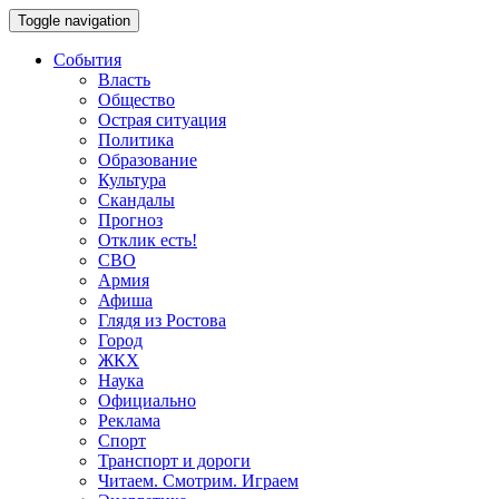
Toggle navigation
События
Власть
Общество
Острая ситуация
Политика
Образование
Культура
Скандалы
Прогноз
Отклик есть!
СВО
Армия
Афиша
Глядя из Ростова
Город
ЖКХ
Наука
Официально
Реклама
Спорт
Транспорт и дороги
Читаем. Смотрим. Играем