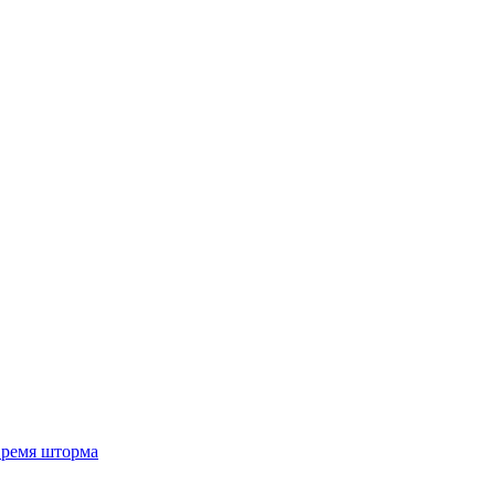
 время шторма