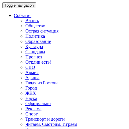
Toggle navigation
События
Власть
Общество
Острая ситуация
Политика
Образование
Культура
Скандалы
Прогноз
Отклик есть!
СВО
Армия
Афиша
Глядя из Ростова
Город
ЖКХ
Наука
Официально
Реклама
Спорт
Транспорт и дороги
Читаем. Смотрим. Играем