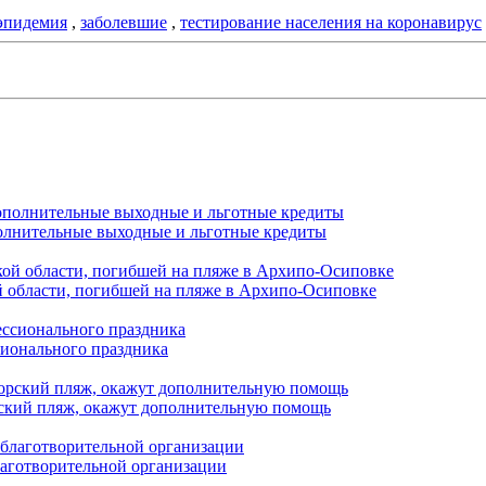
эпидемия
,
заболевшие
,
тестирование населения на коронавирус
полнительные выходные и льготные кредиты
й области, погибшей на пляже в Архипо-Осиповке
сионального праздника
орский пляж, окажут дополнительную помощь
лаготворительной организации