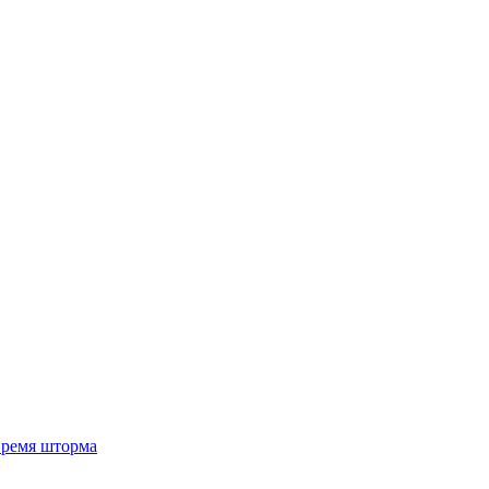
 время шторма