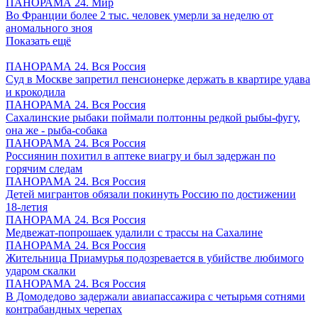
ПАНОРАМА 24. Мир
Во Франции более 2 тыс. человек умерли за неделю от
аномального зноя
Показать ещё
ПАНОРАМА 24. Вся Россия
Суд в Москве запретил пенсионерке держать в квартире удава
и крокодила
ПАНОРАМА 24. Вся Россия
Сахалинские рыбаки поймали полтонны редкой рыбы-фугу,
она же - рыба-собака
ПАНОРАМА 24. Вся Россия
Россиянин похитил в аптеке виагру и был задержан по
горячим следам
ПАНОРАМА 24. Вся Россия
Детей мигрантов обязали покинуть Россию по достижении
18-летия
ПАНОРАМА 24. Вся Россия
Медвежат-попрошаек удалили с трассы на Сахалине
ПАНОРАМА 24. Вся Россия
Жительница Приамурья подозревается в убийстве любимого
ударом скалки
ПАНОРАМА 24. Вся Россия
В Домодедово задержали авиапассажира с четырьмя сотнями
контрабандных черепах