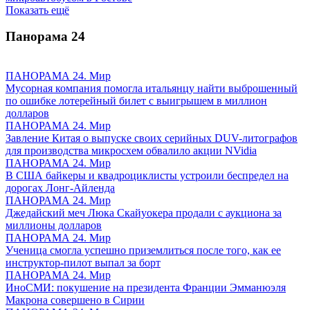
Показать ещё
Панорама
24
ПАНОРАМА 24. Мир
Мусорная компания помогла итальянцу найти выброшенный
по ошибке лотерейный билет с выигрышем в миллион
долларов
ПАНОРАМА 24. Мир
Завление Китая о выпуске своих серийных DUV-литографов
для производства микросхем обвалило акции NVidia
ПАНОРАМА 24. Мир
В США байкеры и квадроциклисты устроили беспредел на
дорогах Лонг-Айленда
ПАНОРАМА 24. Мир
Джедайский меч Люка Скайуокера продали с аукциона за
миллионы долларов
ПАНОРАМА 24. Мир
Ученица смогла успешно приземлиться после того, как ее
инструктор-пилот выпал за борт
ПАНОРАМА 24. Мир
ИноСМИ: покушение на президента Франции Эмманюэля
Макрона совершено в Сирии