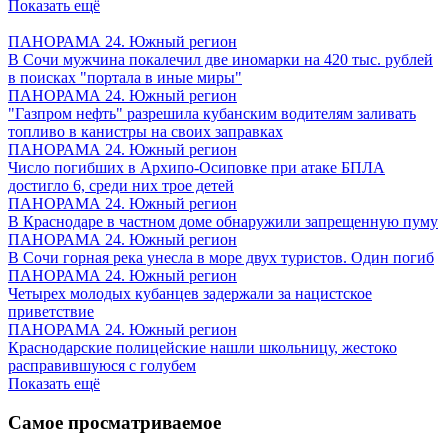
Показать ещё
ПАНОРАМА 24. Южный регион
В Сочи мужчина покалечил две иномарки на 420 тыс. рублей
в поисках "портала в иные миры"
ПАНОРАМА 24. Южный регион
"Газпром нефть" разрешила кубанским водителям заливать
топливо в канистры на своих заправках
ПАНОРАМА 24. Южный регион
Число погибших в Архипо-Осиповке при атаке БПЛА
достигло 6, среди них трое детей
ПАНОРАМА 24. Южный регион
В Краснодаре в частном доме обнаружили запрещенную пуму
ПАНОРАМА 24. Южный регион
В Сочи горная река унесла в море двух туристов. Один погиб
ПАНОРАМА 24. Южный регион
Четырех молодых кубанцев задержали за нацистское
приветствие
ПАНОРАМА 24. Южный регион
Краснодарские полицейские нашли школьницу, жестоко
расправившуюся с голубем
Показать ещё
Самое просматриваемое