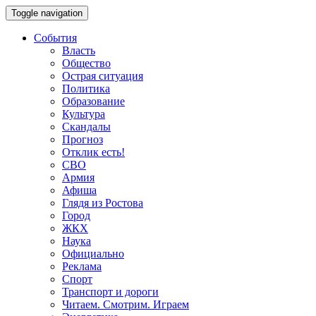
Toggle navigation
События
Власть
Общество
Острая ситуация
Политика
Образование
Культура
Скандалы
Прогноз
Отклик есть!
СВО
Армия
Афиша
Глядя из Ростова
Город
ЖКХ
Наука
Официально
Реклама
Спорт
Транспорт и дороги
Читаем. Смотрим. Играем