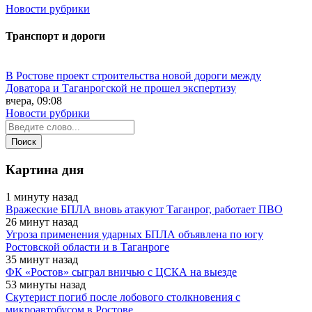
Новости рубрики
Транспорт и дороги
В Ростове проект строительства новой дороги между
Доватора и Таганрогской не прошел экспертизу
вчера, 09:08
Новости рубрики
Картина дня
1 минуту назад
Вражеские БПЛА вновь атакуют Таганрог, работает ПВО
26 минут назад
Угроза применения ударных БПЛА объявлена по югу
Ростовской области и в Таганроге
35 минут назад
ФК «Ростов» сыграл вничью с ЦСКА на выезде
53 минуты назад
Скутерист погиб после лобового столкновения с
микроавтобусом в Ростове