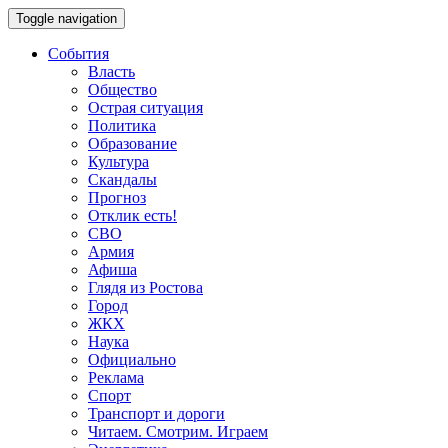
Toggle navigation
События
Власть
Общество
Острая ситуация
Политика
Образование
Культура
Скандалы
Прогноз
Отклик есть!
СВО
Армия
Афиша
Глядя из Ростова
Город
ЖКХ
Наука
Официально
Реклама
Спорт
Транспорт и дороги
Читаем. Смотрим. Играем