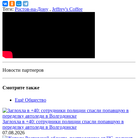
Теги:
Ростов-на-Дону
,
Jeffrey's Coffee
Новости партнеров
Смотрите также
Ещё Общество
Заглохла в +40: сотрудники полиции спасли попавшую в
переделку автоледи в Волгодонске
07.08.2026