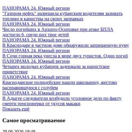
ПАНОРАМА 24. Южный регион
"Газпром нефть" разрешила кубанским водителям заливать
топливо в канистры на своих заправках
ПАНОРАМА 24. Южный регион
Число погибших в Архипо-Осиповке при атаке БПЛА
достигло 6, среди них трое детей
ПАНОРАМА 24. Южный регион
В Краснодаре в частном доме обнаружили запрещенную пуму
ПАНОРАМА 24. Южный регион
В Сочи горная река унесла в море двух туристов. Один погиб
ПАНОРАМА 24. Южный регион
Четырех молодых кубанцев задержали за нацистское
приветствие
ПАНОРАМА 24. Южный регион
Краснодарские полицейские нашли школьницу, жестоко
расправившуюся с голубем
ПАНОРАМА 24. Южный регион
В Адыгее следователи возбудили уголовное дело по факту
смерти пенсионерки от укусов макаки
Показать ещё
Самое просматриваемое
29.06.2026 18:48