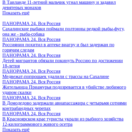
В Таиланде 11-летний мальчик угнал машину и задавил
девятерых монахов
Показать ещё
ПАНОРАМА 24. Вся Россия
Сахалинские рыбаки поймали полтонны редкой рыбы-фугу,
она же - рыба-собака
ПАНОРАМА 24. Вся Россия
Россиянин похитил в аптеке виагру и был задержан по
горячим следам
ПАНОРАМА 24. Вся Россия
Детей мигрантов обязали покинуть Россию по достижении
18-летия
ПАНОРАМА 24. Вся Россия
Медвежат-попрошаек удалили с трассы на Сахалине
ПАНОРАМА 24. Вся Россия
Жительница Приамурья подозревается в убийстве любимого
ударом скалки
ПАНОРАМА 24. Вся Россия
В Домодедово задержали авиапассажира с четырьмя сотнями
контрабандных черепах
ПАНОРАМА 24. Вся Россия
В Красноярском крае туристы украли из рыбного хозяйства
12-килограммового живого осетра
Показать ещё