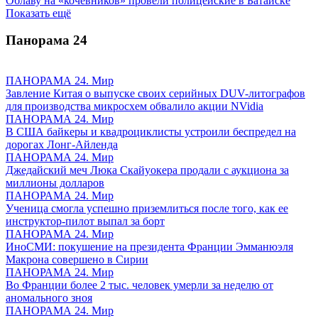
Облаву на «кочевников» провели полицейские в Батайске
Показать ещё
Панорама
24
ПАНОРАМА 24. Мир
Завление Китая о выпуске своих серийных DUV-литографов
для производства микросхем обвалило акции NVidia
ПАНОРАМА 24. Мир
В США байкеры и квадроциклисты устроили беспредел на
дорогах Лонг-Айленда
ПАНОРАМА 24. Мир
Джедайский меч Люка Скайуокера продали с аукциона за
миллионы долларов
ПАНОРАМА 24. Мир
Ученица смогла успешно приземлиться после того, как ее
инструктор-пилот выпал за борт
ПАНОРАМА 24. Мир
ИноСМИ: покушение на президента Франции Эмманюэля
Макрона совершено в Сирии
ПАНОРАМА 24. Мир
Во Франции более 2 тыс. человек умерли за неделю от
аномального зноя
ПАНОРАМА 24. Мир