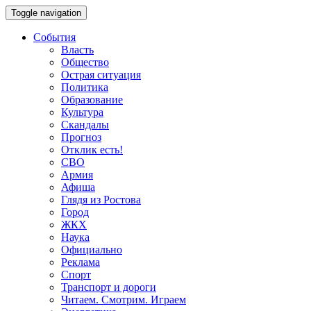
Toggle navigation
События
Власть
Общество
Острая ситуация
Политика
Образование
Культура
Скандалы
Прогноз
Отклик есть!
СВО
Армия
Афиша
Глядя из Ростова
Город
ЖКХ
Наука
Официально
Реклама
Спорт
Транспорт и дороги
Читаем. Смотрим. Играем