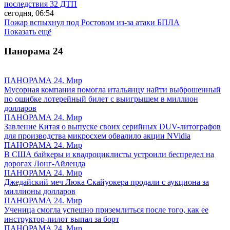
последствия 32 ДТП
сегодня, 06:54
Пожар вспыхнул под Ростовом из-за атаки БПЛА
Показать ещё
Панорама
24
ПАНОРАМА 24. Мир
Мусорная компания помогла итальянцу найти выброшенный
по ошибке лотерейный билет с выигрышем в миллион
долларов
ПАНОРАМА 24. Мир
Завление Китая о выпуске своих серийных DUV-литографов
для производства микросхем обвалило акции NVidia
ПАНОРАМА 24. Мир
В США байкеры и квадроциклисты устроили беспредел на
дорогах Лонг-Айленда
ПАНОРАМА 24. Мир
Джедайский меч Люка Скайуокера продали с аукциона за
миллионы долларов
ПАНОРАМА 24. Мир
Ученица смогла успешно приземлиться после того, как ее
инструктор-пилот выпал за борт
ПАНОРАМА 24. Мир