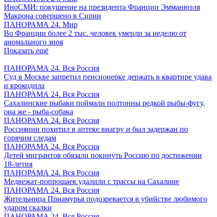
ИноСМИ: покушение на президента Франции Эмманюэля
Макрона совершено в Сирии
ПАНОРАМА 24. Мир
Во Франции более 2 тыс. человек умерли за неделю от
аномального зноя
Показать ещё
ПАНОРАМА 24. Вся Россия
Суд в Москве запретил пенсионерке держать в квартире удава
и крокодила
ПАНОРАМА 24. Вся Россия
Сахалинские рыбаки поймали полтонны редкой рыбы-фугу,
она же - рыба-собака
ПАНОРАМА 24. Вся Россия
Россиянин похитил в аптеке виагру и был задержан по
горячим следам
ПАНОРАМА 24. Вся Россия
Детей мигрантов обязали покинуть Россию по достижении
18-летия
ПАНОРАМА 24. Вся Россия
Медвежат-попрошаек удалили с трассы на Сахалине
ПАНОРАМА 24. Вся Россия
Жительница Приамурья подозревается в убийстве любимого
ударом скалки
ПАНОРАМА 24. Вся Россия