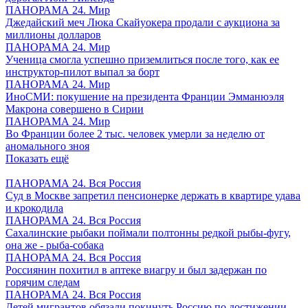
ПАНОРАМА 24. Мир
Джедайский меч Люка Скайуокера продали с аукциона за
миллионы долларов
ПАНОРАМА 24. Мир
Ученица смогла успешно приземлиться после того, как ее
инструктор-пилот выпал за борт
ПАНОРАМА 24. Мир
ИноСМИ: покушение на президента Франции Эмманюэля
Макрона совершено в Сирии
ПАНОРАМА 24. Мир
Во Франции более 2 тыс. человек умерли за неделю от
аномального зноя
Показать ещё
ПАНОРАМА 24. Вся Россия
Суд в Москве запретил пенсионерке держать в квартире удава
и крокодила
ПАНОРАМА 24. Вся Россия
Сахалинские рыбаки поймали полтонны редкой рыбы-фугу,
она же - рыба-собака
ПАНОРАМА 24. Вся Россия
Россиянин похитил в аптеке виагру и был задержан по
горячим следам
ПАНОРАМА 24. Вся Россия
Детей мигрантов обязали покинуть Россию по достижении