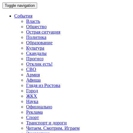
Toggle navigation
События
Власть
Общество
Острая ситуация
Политика
Образование
Культура
Скандалы
Прогноз
Отклик есть!
СВО
Армия
Афиша
Глядя из Ростова
Город
ЖКХ
Наука
Официально
Реклама
Спорт
Транспорт и дороги
Читаем. Смотрим. Играем