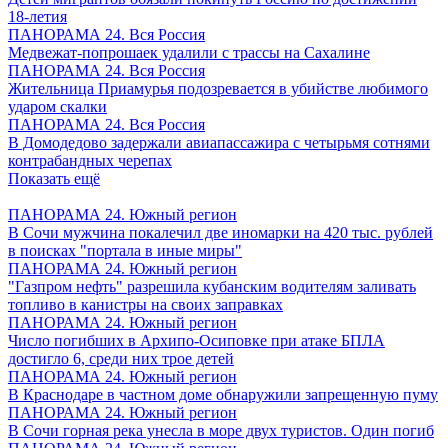
18-летия
ПАНОРАМА 24. Вся Россия
Медвежат-попрошаек удалили с трассы на Сахалине
ПАНОРАМА 24. Вся Россия
Жительница Приамурья подозревается в убийстве любимого
ударом скалки
ПАНОРАМА 24. Вся Россия
В Домодедово задержали авиапассажира с четырьмя сотнями
контрабандных черепах
Показать ещё
ПАНОРАМА 24. Южный регион
В Сочи мужчина покалечил две иномарки на 420 тыс. рублей
в поисках "портала в иные миры"
ПАНОРАМА 24. Южный регион
"Газпром нефть" разрешила кубанским водителям заливать
топливо в канистры на своих заправках
ПАНОРАМА 24. Южный регион
Число погибших в Архипо-Осиповке при атаке БПЛА
достигло 6, среди них трое детей
ПАНОРАМА 24. Южный регион
В Краснодаре в частном доме обнаружили запрещенную пуму
ПАНОРАМА 24. Южный регион
В Сочи горная река унесла в море двух туристов. Один погиб