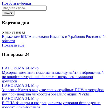
Новости рубрики
Картина дня
5 минут назад
Вражеские БПЛА атаковали Каменск и 7 районов Ростовской
области
Показать ещё
Панорама
24
ПАНОРАМА 24. Мир
Мусорная компания помогла итальянцу найти выброшенный
по ошибке лотерейный билет с выигрышем в миллион
долларов
ПАНОРАМА 24. Мир
Завление Китая о выпуске своих серийных DUV-литографов
для производства микросхем обвалило акции NVidia
ПАНОРАМА 24. Мир
В США байкеры и квадроциклисты устроили беспредел на
дорогах Лонг-Айленда