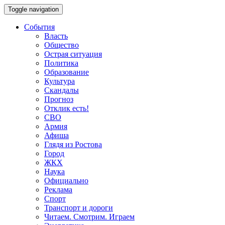
Toggle navigation
События
Власть
Общество
Острая ситуация
Политика
Образование
Культура
Скандалы
Прогноз
Отклик есть!
СВО
Армия
Афиша
Глядя из Ростова
Город
ЖКХ
Наука
Официально
Реклама
Спорт
Транспорт и дороги
Читаем. Смотрим. Играем