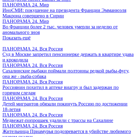
ПАНОРАМА 24. Мир
ИноСМИ: покушение на президента Франции Эмманюэля
Макрона совершено в Сирии
ПАНОРАМА 24. Мир
Во Франции более 2 тыс. человек умерли за неделю от
аномального зноя
Показать ещё
ПАНОРАМА 24. Вся Россия
Суд в Москве запретил пенсионерке держать в квартире удава
и крокодила
ПАНОРАМА 24. Вся Россия
Сахалинские рыбаки поймали полтонны редкой рыбы-фугу,
она же - рыба-собака
ПАНОРАМА 24. Вся Россия
Россиянин похитил в аптеке виагру и был задержан по
горячим следам
ПАНОРАМА 24. Вся Россия
Детей мигрантов обязали покинуть Россию по достижении
18-летия
ПАНОРАМА 24. Вся Россия
Медвежат-попрошаек удалили с трассы на Сахалине
ПАНОРАМА 24. Вся Россия
Жительница Приамурья подозревается в убийстве любимого
ударом скалки