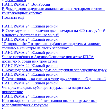
ПАНОРАМА 24. Вся Россия
В Домодедово задержали авиапассажира с четырьмя сотнями
контрабандных черепах
Показать ещё
ПАНОРАМА 24. Южный регион
В Сочи мужчина покалечил две иномарки на 420 тыс. рублей
в поисках "портала в иные миры"
ПАНОРАМА 24. Южный регион
"Газпром нефть" разрешила кубанским водителям заливать
топливо в канистры на своих заправках
ПАНОРАМА 24. Южный регион
Число погибших в Архипо-Осиповке при атаке БПЛА
достигло 6, среди них трое детей
ПАНОРАМА 24. Южный регион
В Краснодаре в частном доме обнаружили запрещенную пуму
ПАНОРАМА 24. Южный регион
В Сочи горная река унесла в море двух туристов. Один погиб
ПАНОРАМА 24. Южный регион
Четырех молодых кубанцев задержали за нацистское
приветствие
ПАНОРАМА 24. Южный регион
Краснодарские полицейские нашли школьницу, жестоко
расправившуюся с голубем