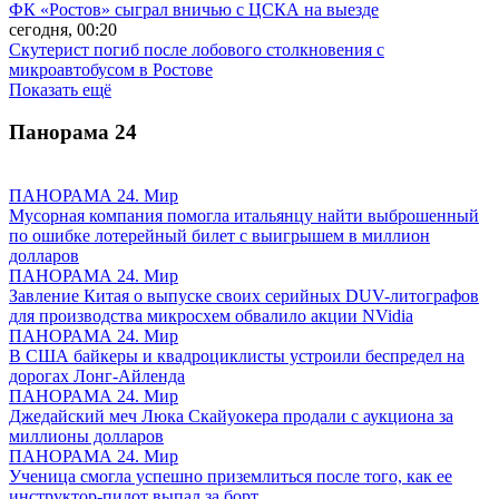
ФК «Ростов» сыграл вничью с ЦСКА на выезде
сегодня, 00:20
Скутерист погиб после лобового столкновения с
микроавтобусом в Ростове
Показать ещё
Панорама
24
ПАНОРАМА 24. Мир
Мусорная компания помогла итальянцу найти выброшенный
по ошибке лотерейный билет с выигрышем в миллион
долларов
ПАНОРАМА 24. Мир
Завление Китая о выпуске своих серийных DUV-литографов
для производства микросхем обвалило акции NVidia
ПАНОРАМА 24. Мир
В США байкеры и квадроциклисты устроили беспредел на
дорогах Лонг-Айленда
ПАНОРАМА 24. Мир
Джедайский меч Люка Скайуокера продали с аукциона за
миллионы долларов
ПАНОРАМА 24. Мир
Ученица смогла успешно приземлиться после того, как ее
инструктор-пилот выпал за борт