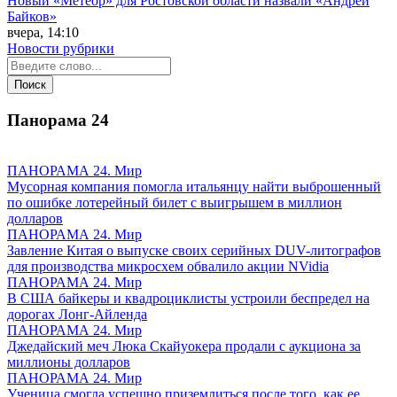
Новый «Метеор» для Ростовской области назвали «Андрей
Байков»
вчера, 14:10
Новости рубрики
Панорама
24
ПАНОРАМА 24. Мир
Мусорная компания помогла итальянцу найти выброшенный
по ошибке лотерейный билет с выигрышем в миллион
долларов
ПАНОРАМА 24. Мир
Завление Китая о выпуске своих серийных DUV-литографов
для производства микросхем обвалило акции NVidia
ПАНОРАМА 24. Мир
В США байкеры и квадроциклисты устроили беспредел на
дорогах Лонг-Айленда
ПАНОРАМА 24. Мир
Джедайский меч Люка Скайуокера продали с аукциона за
миллионы долларов
ПАНОРАМА 24. Мир
Ученица смогла успешно приземлиться после того, как ее