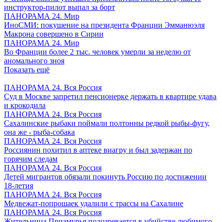
инструктор-пилот выпал за борт
ПАНОРАМА 24. Мир
ИноСМИ: покушение на президента Франции Эмманюэля
Макрона совершено в Сирии
ПАНОРАМА 24. Мир
Во Франции более 2 тыс. человек умерли за неделю от
аномального зноя
Показать ещё
ПАНОРАМА 24. Вся Россия
Суд в Москве запретил пенсионерке держать в квартире удава
и крокодила
ПАНОРАМА 24. Вся Россия
Сахалинские рыбаки поймали полтонны редкой рыбы-фугу,
она же - рыба-собака
ПАНОРАМА 24. Вся Россия
Россиянин похитил в аптеке виагру и был задержан по
горячим следам
ПАНОРАМА 24. Вся Россия
Детей мигрантов обязали покинуть Россию по достижении
18-летия
ПАНОРАМА 24. Вся Россия
Медвежат-попрошаек удалили с трассы на Сахалине
ПАНОРАМА 24. Вся Россия
Жительница Приамурья подозревается в убийстве любимого