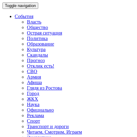
Toggle navigation
События
Власть
Общество
Острая ситуация
Политика
Образование
Культура
Скандалы
Прогноз
Отклик есть!
СВО
Армия
Афиша
Глядя из Ростова
Город
ЖКХ
Наука
Официально
Реклама
Спорт
Транспорт и дороги
Читаем. Смотрим. Играем