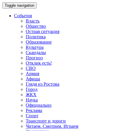
Toggle navigation
События
Власть
Общество
Острая ситуация
Политика
Образование
Культура
Скандалы
Прогноз
Отклик есть!
СВО
Армия
Афиша
Глядя из Ростова
Город
ЖКХ
Наука
Официально
Реклама
Спорт
Транспорт и дороги
Читаем. Смотрим. Играем