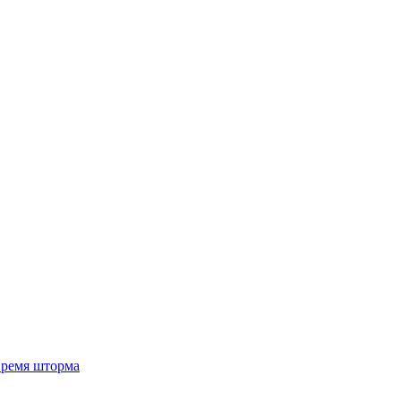
 время шторма