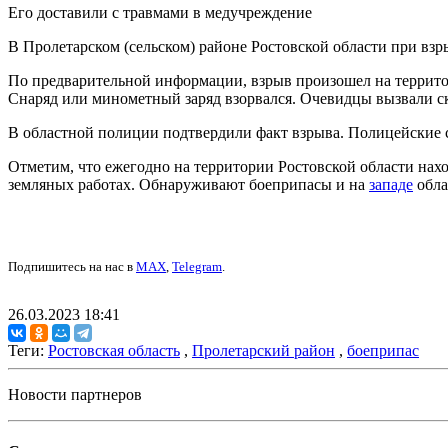
Его доставили с травмами в медучреждение
В Пролетарском (сельском) районе Ростовской области при вз
По предварительной информации, взрыв произошел на территор
Снаряд или минометный заряд взорвался. Очевидцы вызвали с
В областной полиции подтвердили факт взрыва. Полицейские с
Отметим, что ежегодно на территории Ростовской области нах
земляных работах. Обнаруживают боеприпасы и на
западе
обла
Подпишитесь на нас в
MAX
,
Telegram
.
26.03.2023 18:41
Теги:
Ростовская область
,
Пролетарский район
,
боеприпас
Новости партнеров