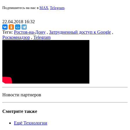
Подпишитесь на нас в
MAX
,
Telegram
.
22.04.2018 16:32
Теги:
Ростов-на-Дону
,
Затрудненный доступ к Google
,
Роскомнадзор
,
Telegram
Новости партнеров
Смотрите также
Ещё Технологии