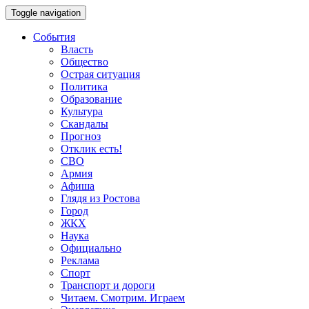
Toggle navigation
События
Власть
Общество
Острая ситуация
Политика
Образование
Культура
Скандалы
Прогноз
Отклик есть!
СВО
Армия
Афиша
Глядя из Ростова
Город
ЖКХ
Наука
Официально
Реклама
Спорт
Транспорт и дороги
Читаем. Смотрим. Играем