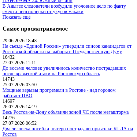
ПАНОРАМА 24. Южный регион
В Адыгее следователи возбудили уголовное дело по факту
смерти пенсионерки от укусов макаки
Показать ещё
Самое просматриваемое
29.06.2026 18:48
На съезде «Единой России» утвердили список кандидатов от
Ростовской области на выборы в Государственную Думу
16432
27.07.2026 11:11
До восьми человек увеличилось количество пострадавших
после вражеской атаки на Ростовскую область
14743
25.07.2026 03:50
Мощные взрывы прогремели в Ростове - над городом
работает ПВО
14697
26.07.2026 14:19
Весь Ростов-на-Дону объявили зоной ЧС после мегашторма
14276
27.07.2026 06:52
Два человека погибли, пятеро пострадали при атаке БПЛА на
Ростов