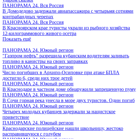
ПАНОРАМА 24. Вся Россия
В Домодедово задержали авиапассажира с четырьмя сотнями
контрабандных черепах
ПАНОРАМА 24. Вся Россия
В Красноярском крае туристы украли из рыбного хозяйства
12-килограммового живого осетра
Показать ещё
ПАНОРАМА 24. Южный регион
"Газпром нефть" разрешила кубанским водителям заливать
топливо в канистры на своих заправках
ПАНОРАМА 24. Южный регион
Число погибших в Архипо-Осиповке при атаке БПЛА
достигло 6, среди них трое детей
ПАНОРАМА 24. Южный регион
В Краснодаре в частном доме обнаружили запрещенную пуму
ПАНОРАМА 24. Южный регион
В Сочи горная река унесла в море двух туристов. Один погиб
ПАНОРАМА 24. Южный регион
Четырех молодых кубанцев задержали за нацистское
приветствие
ПАНОРАМА 24. Южный регион
Краснодарские полицейские нашли школьницу, жестоко
расправившуюся с голубем