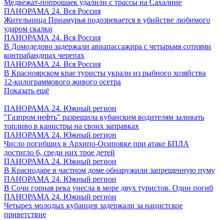
Медвежат-попрошаек удалили с трассы на Сахалине
ПАНОРАМА 24. Вся Россия
Жительница Приамурья подозревается в убийстве любимого
ударом скалки
ПАНОРАМА 24. Вся Россия
В Домодедово задержали авиапассажира с четырьмя сотнями
контрабандных черепах
ПАНОРАМА 24. Вся Россия
В Красноярском крае туристы украли из рыбного хозяйства
12-килограммового живого осетра
Показать ещё
ПАНОРАМА 24. Южный регион
"Газпром нефть" разрешила кубанским водителям заливать
топливо в канистры на своих заправках
ПАНОРАМА 24. Южный регион
Число погибших в Архипо-Осиповке при атаке БПЛА
достигло 6, среди них трое детей
ПАНОРАМА 24. Южный регион
В Краснодаре в частном доме обнаружили запрещенную пуму
ПАНОРАМА 24. Южный регион
В Сочи горная река унесла в море двух туристов. Один погиб
ПАНОРАМА 24. Южный регион
Четырех молодых кубанцев задержали за нацистское
приветствие