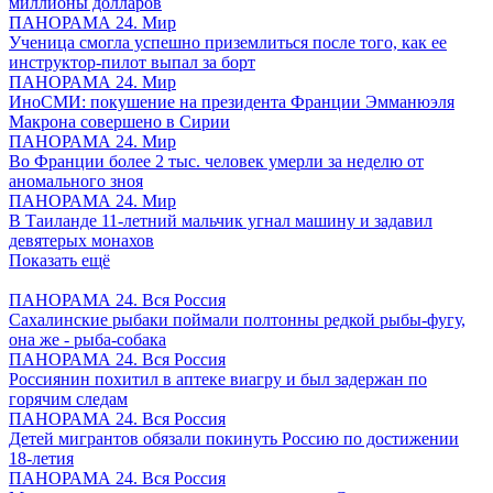
миллионы долларов
ПАНОРАМА 24. Мир
Ученица смогла успешно приземлиться после того, как ее
инструктор-пилот выпал за борт
ПАНОРАМА 24. Мир
ИноСМИ: покушение на президента Франции Эмманюэля
Макрона совершено в Сирии
ПАНОРАМА 24. Мир
Во Франции более 2 тыс. человек умерли за неделю от
аномального зноя
ПАНОРАМА 24. Мир
В Таиланде 11-летний мальчик угнал машину и задавил
девятерых монахов
Показать ещё
ПАНОРАМА 24. Вся Россия
Сахалинские рыбаки поймали полтонны редкой рыбы-фугу,
она же - рыба-собака
ПАНОРАМА 24. Вся Россия
Россиянин похитил в аптеке виагру и был задержан по
горячим следам
ПАНОРАМА 24. Вся Россия
Детей мигрантов обязали покинуть Россию по достижении
18-летия
ПАНОРАМА 24. Вся Россия