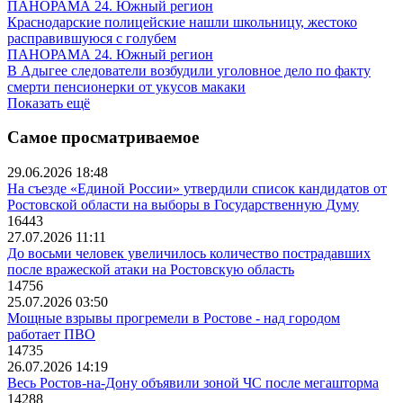
ПАНОРАМА 24. Южный регион
Краснодарские полицейские нашли школьницу, жестоко
расправившуюся с голубем
ПАНОРАМА 24. Южный регион
В Адыгее следователи возбудили уголовное дело по факту
смерти пенсионерки от укусов макаки
Показать ещё
Самое просматриваемое
29.06.2026 18:48
На съезде «Единой России» утвердили список кандидатов от
Ростовской области на выборы в Государственную Думу
16443
27.07.2026 11:11
До восьми человек увеличилось количество пострадавших
после вражеской атаки на Ростовскую область
14756
25.07.2026 03:50
Мощные взрывы прогремели в Ростове - над городом
работает ПВО
14735
26.07.2026 14:19
Весь Ростов-на-Дону объявили зоной ЧС после мегашторма
14288