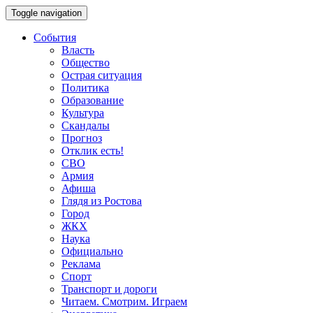
Toggle navigation
События
Власть
Общество
Острая ситуация
Политика
Образование
Культура
Скандалы
Прогноз
Отклик есть!
СВО
Армия
Афиша
Глядя из Ростова
Город
ЖКХ
Наука
Официально
Реклама
Спорт
Транспорт и дороги
Читаем. Смотрим. Играем