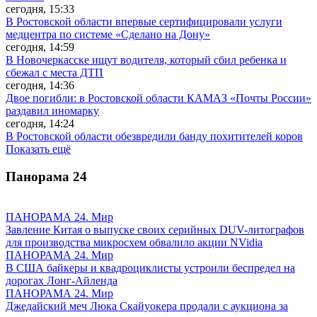
сегодня, 15:33
В Ростовской области впервые сертифицировали услуги
медцентра по системе «Сделано на Дону»
сегодня, 14:59
В Новочеркасске ищут водителя, который сбил ребенка и
сбежал с места ДТП
сегодня, 14:36
Двое погибли: в Ростовской области КАМАЗ «Почты России»
раздавил иномарку
сегодня, 14:24
В Ростовской области обезвредили банду похитителей коров
Показать ещё
Панорама
24
ПАНОРАМА 24. Мир
Завление Китая о выпуске своих серийных DUV-литографов
для производства микросхем обвалило акции NVidia
ПАНОРАМА 24. Мир
В США байкеры и квадроциклисты устроили беспредел на
дорогах Лонг-Айленда
ПАНОРАМА 24. Мир
Джедайский меч Люка Скайуокера продали с аукциона за