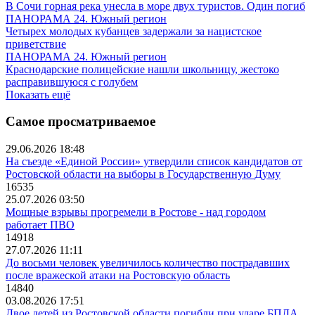
В Сочи горная река унесла в море двух туристов. Один погиб
ПАНОРАМА 24. Южный регион
Четырех молодых кубанцев задержали за нацистское
приветствие
ПАНОРАМА 24. Южный регион
Краснодарские полицейские нашли школьницу, жестоко
расправившуюся с голубем
Показать ещё
Самое просматриваемое
29.06.2026 18:48
На съезде «Единой России» утвердили список кандидатов от
Ростовской области на выборы в Государственную Думу
16535
25.07.2026 03:50
Мощные взрывы прогремели в Ростове - над городом
работает ПВО
14918
27.07.2026 11:11
До восьми человек увеличилось количество пострадавших
после вражеской атаки на Ростовскую область
14840
03.08.2026 17:51
Двое детей из Ростовской области погибли при ударе БПЛА