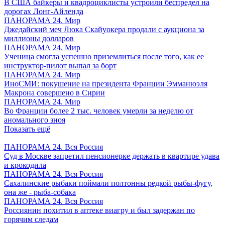
В США байкеры и квадроциклисты устроили беспредел на
дорогах Лонг-Айленда
ПАНОРАМА 24. Мир
Джедайский меч Люка Скайуокера продали с аукциона за
миллионы долларов
ПАНОРАМА 24. Мир
Ученица смогла успешно приземлиться после того, как ее
инструктор-пилот выпал за борт
ПАНОРАМА 24. Мир
ИноСМИ: покушение на президента Франции Эмманюэля
Макрона совершено в Сирии
ПАНОРАМА 24. Мир
Во Франции более 2 тыс. человек умерли за неделю от
аномального зноя
Показать ещё
ПАНОРАМА 24. Вся Россия
Суд в Москве запретил пенсионерке держать в квартире удава
и крокодила
ПАНОРАМА 24. Вся Россия
Сахалинские рыбаки поймали полтонны редкой рыбы-фугу,
она же - рыба-собака
ПАНОРАМА 24. Вся Россия
Россиянин похитил в аптеке виагру и был задержан по
горячим следам