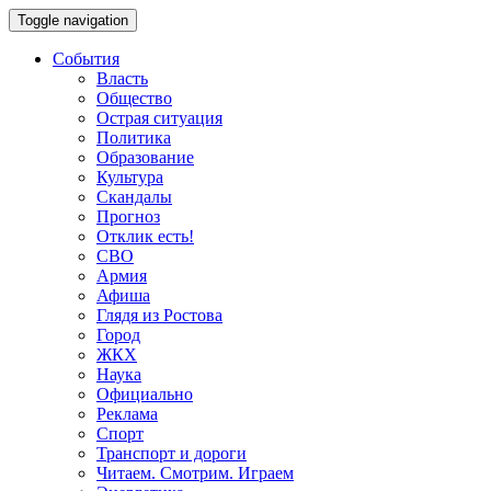
Toggle navigation
События
Власть
Общество
Острая ситуация
Политика
Образование
Культура
Скандалы
Прогноз
Отклик есть!
СВО
Армия
Афиша
Глядя из Ростова
Город
ЖКХ
Наука
Официально
Реклама
Спорт
Транспорт и дороги
Читаем. Смотрим. Играем