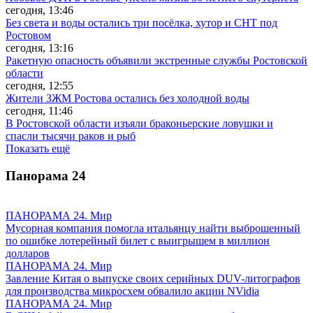
сегодня, 13:46
Без света и воды остались три посёлка, хутор и СНТ под
Ростовом
сегодня, 13:16
Ракетную опасность объявили экстренные службы Ростовской
области
сегодня, 12:55
Жители ЗЖМ Ростова остались без холодной воды
сегодня, 11:46
В Ростовской области изъяли браконьерские ловушки и
спасли тысячи раков и рыб
Показать ещё
Панорама
24
ПАНОРАМА 24. Мир
Мусорная компания помогла итальянцу найти выброшенный
по ошибке лотерейный билет с выигрышем в миллион
долларов
ПАНОРАМА 24. Мир
Завление Китая о выпуске своих серийных DUV-литографов
для производства микросхем обвалило акции NVidia
ПАНОРАМА 24. Мир