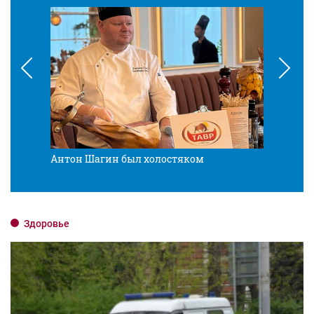
Антон Шагин был холостяком
Разв
Здоровье