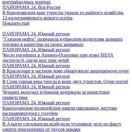
контрабандных черепах
ПАНОРАМА 24. Вся Россия
В Красноярском крае туристы украли из рыбного хозяйства
12-килограммового живого осетра
Показать ещё
ПАНОРАМА 24. Южный регион
"Газпром нефть" разрешила кубанским водителям заливать
топливо в канистры на своих заправках
ПАНОРАМА 24. Южный регион
Число погибших в Архипо-Осиповке при атаке БПЛА
достигло 6, среди них трое детей
ПАНОРАМА 24. Южный регион
В Краснодаре в частном доме обнаружили запрещенную пуму
ПАНОРАМА 24. Южный регион
В Сочи горная река унесла в море двух туристов. Один погиб
ПАНОРАМА 24. Южный регион
Четырех молодых кубанцев задержали за нацистское
приветствие
ПАНОРАМА 24. Южный регион
Краснодарские полицейские нашли школьницу, жестоко
расправившуюся с голубем
ПАНОРАМА 24. Южный регион
В Адыгее следователи возбудили уголовное дело по факту
смерти пенсионерки от укусов макаки