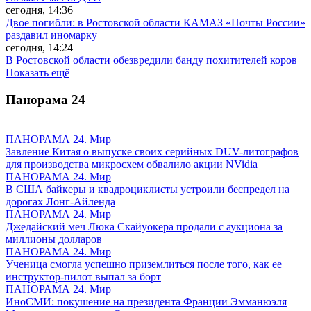
сегодня, 14:36
Двое погибли: в Ростовской области КАМАЗ «Почты России»
раздавил иномарку
сегодня, 14:24
В Ростовской области обезвредили банду похитителей коров
Показать ещё
Панорама
24
ПАНОРАМА 24. Мир
Завление Китая о выпуске своих серийных DUV-литографов
для производства микросхем обвалило акции NVidia
ПАНОРАМА 24. Мир
В США байкеры и квадроциклисты устроили беспредел на
дорогах Лонг-Айленда
ПАНОРАМА 24. Мир
Джедайский меч Люка Скайуокера продали с аукциона за
миллионы долларов
ПАНОРАМА 24. Мир
Ученица смогла успешно приземлиться после того, как ее
инструктор-пилот выпал за борт
ПАНОРАМА 24. Мир
ИноСМИ: покушение на президента Франции Эмманюэля