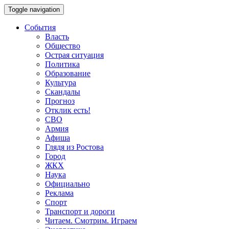
Toggle navigation
События
Власть
Общество
Острая ситуация
Политика
Образование
Культура
Скандалы
Прогноз
Отклик есть!
СВО
Армия
Афиша
Глядя из Ростова
Город
ЖКХ
Наука
Официально
Реклама
Спорт
Транспорт и дороги
Читаем. Смотрим. Играем