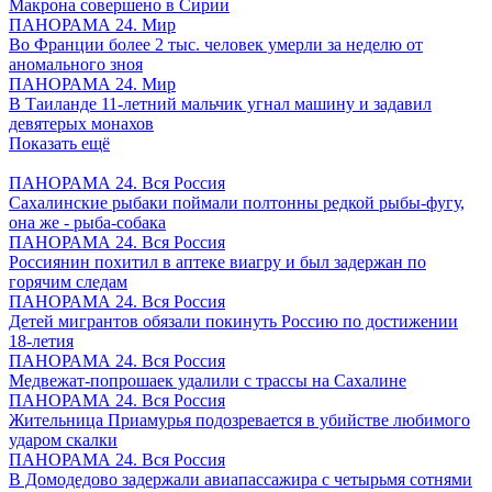
Макрона совершено в Сирии
ПАНОРАМА 24. Мир
Во Франции более 2 тыс. человек умерли за неделю от
аномального зноя
ПАНОРАМА 24. Мир
В Таиланде 11-летний мальчик угнал машину и задавил
девятерых монахов
Показать ещё
ПАНОРАМА 24. Вся Россия
Сахалинские рыбаки поймали полтонны редкой рыбы-фугу,
она же - рыба-собака
ПАНОРАМА 24. Вся Россия
Россиянин похитил в аптеке виагру и был задержан по
горячим следам
ПАНОРАМА 24. Вся Россия
Детей мигрантов обязали покинуть Россию по достижении
18-летия
ПАНОРАМА 24. Вся Россия
Медвежат-попрошаек удалили с трассы на Сахалине
ПАНОРАМА 24. Вся Россия
Жительница Приамурья подозревается в убийстве любимого
ударом скалки
ПАНОРАМА 24. Вся Россия
В Домодедово задержали авиапассажира с четырьмя сотнями