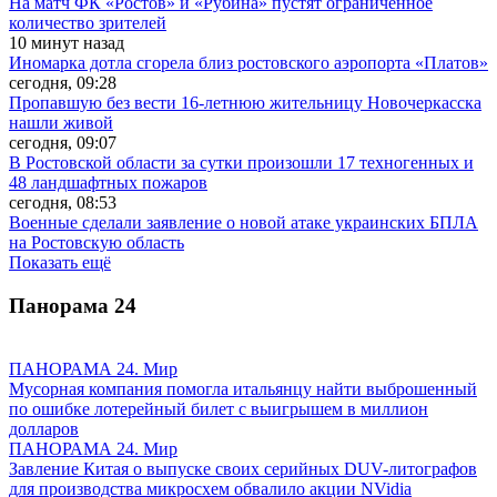
На матч ФК «Ростов» и «Рубина» пустят ограниченное
количество зрителей
10 минут назад
Иномарка дотла сгорела близ ростовского аэропорта «Платов»
сегодня, 09:28
Пропавшую без вести 16-летнюю жительницу Новочеркасска
нашли живой
сегодня, 09:07
В Ростовской области за сутки произошли 17 техногенных и
48 ландшафтных пожаров
сегодня, 08:53
Военные сделали заявление о новой атаке украинских БПЛА
на Ростовскую область
Показать ещё
Панорама
24
ПАНОРАМА 24. Мир
Мусорная компания помогла итальянцу найти выброшенный
по ошибке лотерейный билет с выигрышем в миллион
долларов
ПАНОРАМА 24. Мир
Завление Китая о выпуске своих серийных DUV-литографов
для производства микросхем обвалило акции NVidia