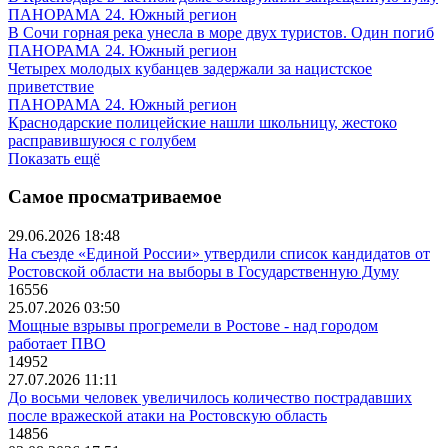
ПАНОРАМА 24. Южный регион
В Сочи горная река унесла в море двух туристов. Один погиб
ПАНОРАМА 24. Южный регион
Четырех молодых кубанцев задержали за нацистское
приветствие
ПАНОРАМА 24. Южный регион
Краснодарские полицейские нашли школьницу, жестоко
расправившуюся с голубем
Показать ещё
Самое просматриваемое
29.06.2026 18:48
На съезде «Единой России» утвердили список кандидатов от
Ростовской области на выборы в Государственную Думу
16556
25.07.2026 03:50
Мощные взрывы прогремели в Ростове - над городом
работает ПВО
14952
27.07.2026 11:11
До восьми человек увеличилось количество пострадавших
после вражеской атаки на Ростовскую область
14856