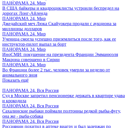
ПАНОРАМА 24. Мир
В США байкеры и квадроциклисты устроили беспредел на
дорогах Лонг-Айленда
ПАНОРАМА 24. Мир
Джедайский меч Люка Скайуокера продали с аукциона за
миллионы долларов
ПАНОРАМА 24. Мир
Ученица смогла успешно приземлиться после того, как ее
инструктор-пилот выпал за борт
ПАНОРАМА 24. Мир
ИноСМИ: покушение на президента Франции Эмманюэля
Макрона совершено в Сирии
ПАНОРАМА 24. Мир
Во Франции более 2 тыс. человек умерли за неделю от
аномального зноя
Показать ещё
ПАНОРАМА 24. Вся Россия
Суд в Москве запретил пенсионерке держать в квартире удава
и крокодила
ПАНОРАМА 24. Вся Россия
Сахалинские рыбаки поймали полтонны редкой рыбы-фугу,
она же - рыба-собака
ПАНОРАМА 24. Вся Россия
Россиянин похитил в аптеке виагру и был задержан по