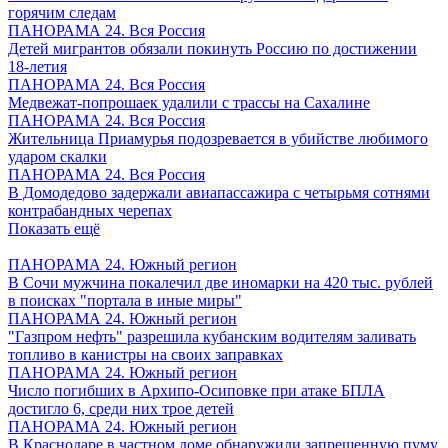
горячим следам
ПАНОРАМА 24. Вся Россия
Детей мигрантов обязали покинуть Россию по достижении
18-летия
ПАНОРАМА 24. Вся Россия
Медвежат-попрошаек удалили с трассы на Сахалине
ПАНОРАМА 24. Вся Россия
Жительница Приамурья подозревается в убийстве любимого
ударом скалки
ПАНОРАМА 24. Вся Россия
В Домодедово задержали авиапассажира с четырьмя сотнями
контрабандных черепах
Показать ещё
ПАНОРАМА 24. Южный регион
В Сочи мужчина покалечил две иномарки на 420 тыс. рублей
в поисках "портала в иные миры"
ПАНОРАМА 24. Южный регион
"Газпром нефть" разрешила кубанским водителям заливать
топливо в канистры на своих заправках
ПАНОРАМА 24. Южный регион
Число погибших в Архипо-Осиповке при атаке БПЛА
достигло 6, среди них трое детей
ПАНОРАМА 24. Южный регион
В Краснодаре в частном доме обнаружили запрещенную пуму