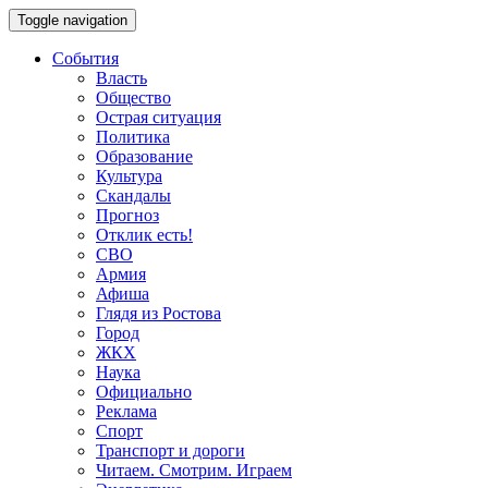
Toggle navigation
События
Власть
Общество
Острая ситуация
Политика
Образование
Культура
Скандалы
Прогноз
Отклик есть!
СВО
Армия
Афиша
Глядя из Ростова
Город
ЖКХ
Наука
Официально
Реклама
Спорт
Транспорт и дороги
Читаем. Смотрим. Играем