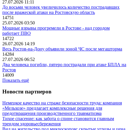
27.07.2026 11:11
До восьми человек увеличилось количество пострадавших
после вражеской атаки на Ростовскую область
14751
25.07.2026 03:50
Мощные взрывы прогремели в Ростове - над городом
работает ПВО
14722
26.07.2026 14:19
Весь Ростов-на-Дону объявили зоной ЧС после мегашторма
14284
27.07.2026 06:52
Два человека погибли, пятеро пострадали при атаке БПЛА на
Ростов
14009
Показать ещё
Новости партнеров
Немецкое качество на страже безопасности труда: компания
«Мельхозе» предлагает комплексные решения для
предотвращения производственного травматизма
Тихое спасение: как забота о спине становится главным
трендом здоровьесбережения
Вид на жительство под микроскопом: скрытые угрозы и цена