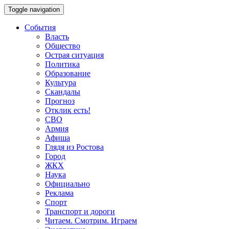
Toggle navigation
События
Власть
Общество
Острая ситуация
Политика
Образование
Культура
Скандалы
Прогноз
Отклик есть!
СВО
Армия
Афиша
Глядя из Ростова
Город
ЖКХ
Наука
Официально
Реклама
Спорт
Транспорт и дороги
Читаем. Смотрим. Играем