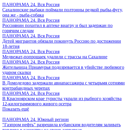
ПАНОРАМА 24. Вся Россия
Сахалинские рыбаки поймали полтонны редкой рыбы-фугу,
она же - рыба-собака
ПАНОРАМА 24. Вся Россия
Россиянин похитил в аптеке виагру и был задержан по
горячим следам
ПАНОРАМА 24. Вся Россия
Детей мигрантов обязали покинуть Россию по достижении
18-летия
ПАНОРАМА 24. Вся Россия
Медвежат-попрошаек удалили с трассы на Сахалине
ПАНОРАМА 24. Вся Россия
Жительница Приамурья подозревается в убийстве любимого
ударом скалки
ПАНОРАМА 24. Вся Россия
В Домодедово задержали авиапассажира с четырьмя сотнями
контрабандных черепах
ПАНОРАМА 24. Вся Россия
В Красноярском крае туристы украли из рыбного хозяйства
12-килограммового живого осетра
Показать ещё
ПАНОРАМА 24. Южный регион
"Газпром нефть" разрешила кубанским водителям заливать
топливо в канистры на своих заправках