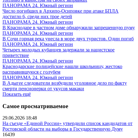
ПАНОРАМА 24. Южный регион
Число погибших в Архипо-Осиповке при атаке БПЛА
достигло 6, среди них трое детей
ПАНОРАМА 24. Южный регион
В Краснодаре в частном доме обнаружили запрещенную пуму
ПАНОРАМА 24. Южный регион
В Сочи горная река унесла в море двух туристов. Один погиб
ПАНОРАМА 24. Южный регион
Четырех молодых кубанцев задержали за нацистское
приветствие
ПАНОРАМА 24. Южный регион
Краснодарские полицейские нашли школьницу, жестоко
расправившуюся с голубем
ПАНОРАМА 24. Южный регион
В Адыгее следователи возбудили уголовное дело по факту
смерти пенсионерки от укусов макаки
Показать ещё
Самое просматриваемое
29.06.2026 18:48
На съезде «Единой России» утвердили список кандидатов от
Ростовской области на выборы в Государственную Думу
16439