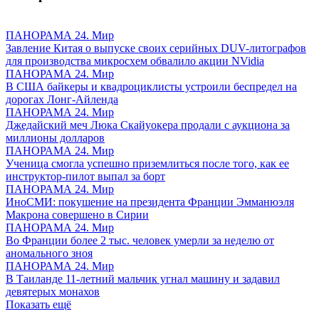
ПАНОРАМА 24. Мир
Завление Китая о выпуске своих серийных DUV-литографов
для производства микросхем обвалило акции NVidia
ПАНОРАМА 24. Мир
В США байкеры и квадроциклисты устроили беспредел на
дорогах Лонг-Айленда
ПАНОРАМА 24. Мир
Джедайский меч Люка Скайуокера продали с аукциона за
миллионы долларов
ПАНОРАМА 24. Мир
Ученица смогла успешно приземлиться после того, как ее
инструктор-пилот выпал за борт
ПАНОРАМА 24. Мир
ИноСМИ: покушение на президента Франции Эмманюэля
Макрона совершено в Сирии
ПАНОРАМА 24. Мир
Во Франции более 2 тыс. человек умерли за неделю от
аномального зноя
ПАНОРАМА 24. Мир
В Таиланде 11-летний мальчик угнал машину и задавил
девятерых монахов
Показать ещё