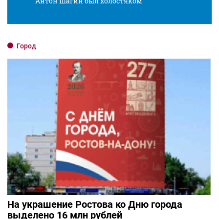
Антон Шагин был холостяком
Разв
Город
На украшение Ростова ко Дню города
выделено 16 млн рублей