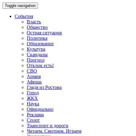
Toggle navigation
События
Власть
Общество
Острая ситуация
Политика
Образование
Культура
Скандалы
Прогноз
Отклик есть!
СВО
Армия
Афиша
Глядя из Ростова
Город
ЖКХ
Наука
Официально
Реклама
Спорт
Транспорт и дороги
Читаем. Смотрим. Играем