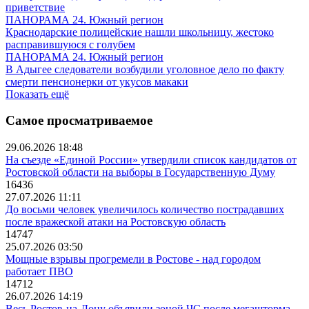
приветствие
ПАНОРАМА 24. Южный регион
Краснодарские полицейские нашли школьницу, жестоко
расправившуюся с голубем
ПАНОРАМА 24. Южный регион
В Адыгее следователи возбудили уголовное дело по факту
смерти пенсионерки от укусов макаки
Показать ещё
Самое просматриваемое
29.06.2026 18:48
На съезде «Единой России» утвердили список кандидатов от
Ростовской области на выборы в Государственную Думу
16436
27.07.2026 11:11
До восьми человек увеличилось количество пострадавших
после вражеской атаки на Ростовскую область
14747
25.07.2026 03:50
Мощные взрывы прогремели в Ростове - над городом
работает ПВО
14712
26.07.2026 14:19
Весь Ростов-на-Дону объявили зоной ЧС после мегашторма