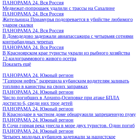
ПАНОРАМА 24. Вся Россия
Медвежат-попрошаек удалили с трассы на Сахалине
ПАНОРАМА 24. Вся Россия
Жительница Приамурья подозревается в убийстве любимого
ударом скалки
ПАНОРАМА 24. Вся Россия
В Домодедово задержали авиапассажира с четырьмя сотнями
контрабандных черепах
ПАНОРАМА 24. Вся Россия
В Красноярском крае туристы украли из рыбного хозяйства
12-килограммового живого осетра
Показать ещё
ПАНОРАМА 24. Южный регион
"Газпром нефть" разрешила кубанским водителям заливать
топливо в канистры на своих заправках
ПАНОРАМА 24. Южный регион
Число погибших в Архипо-Осиповке при атаке БПЛА
достигло 6, среди них трое детей
ПАНОРАМА 24. Южный регион
В Краснодаре в частном доме обнаружили запрещенную пуму
ПАНОРАМА 24. Южный регион
В Сочи горная река унесла в море двух туристов. Один погиб
ПАНОРАМА 24. Южный регион
Четырех молодых кубанцев задержали за нацистское