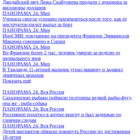
Джедайский меч Люка Скайуокера продали с аукциона за
миллионы долларов
ПАНОРАМА 24. Мир
Ученица смогла успешно приземлиться после того, как ее
инструктор-пилот выпал за борт
ПАНОРАМА 24. Мир
ИноСМИ: покушение на президента Франции Эмманюэля
Макрона совершено в Сирии
ПАНОРАМА 24. Мир
Во Франции более 2 тыс. человек умерли за неделю от
аномального зноя
ПАНОРАМА 24. Мир
В Таиланде 11-летний мальчик угнал машину и задавил
девятерых монахов
Показать ещё
ПАНОРАМА 24. Вся Россия
Сахалинские рыбаки поймали полтонны редкой рыбы-фугу,
она же - рыба-собака
ПАНОРАМА 24. Вся Россия
Россиянин похитил в аптеке виагру и был задержан по
горячим следам
ПАНОРАМА 24. Вся Россия
Детей мигрантов обязали покинуть Россию по достижении
18-летия