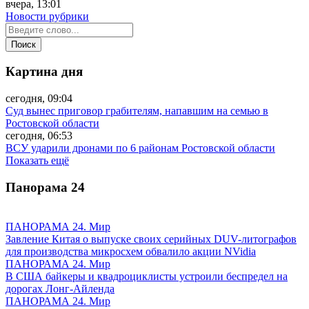
вчера, 13:01
Новости рубрики
Картина дня
сегодня, 09:04
Суд вынес приговор грабителям, напавшим на семью в
Ростовской области
сегодня, 06:53
ВСУ ударили дронами по 6 районам Ростовской области
Показать ещё
Панорама
24
ПАНОРАМА 24. Мир
Завление Китая о выпуске своих серийных DUV-литографов
для производства микросхем обвалило акции NVidia
ПАНОРАМА 24. Мир
В США байкеры и квадроциклисты устроили беспредел на
дорогах Лонг-Айленда
ПАНОРАМА 24. Мир