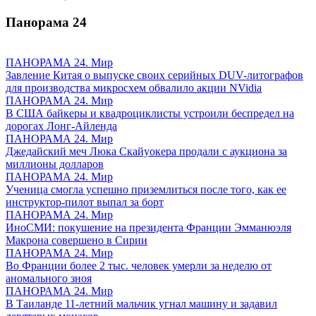
Панорама
24
ПАНОРАМА 24. Мир
Завление Китая о выпуске своих серийных DUV-литографов
для производства микросхем обвалило акции NVidia
ПАНОРАМА 24. Мир
В США байкеры и квадроциклисты устроили беспредел на
дорогах Лонг-Айленда
ПАНОРАМА 24. Мир
Джедайский меч Люка Скайуокера продали с аукциона за
миллионы долларов
ПАНОРАМА 24. Мир
Ученица смогла успешно приземлиться после того, как ее
инструктор-пилот выпал за борт
ПАНОРАМА 24. Мир
ИноСМИ: покушение на президента Франции Эмманюэля
Макрона совершено в Сирии
ПАНОРАМА 24. Мир
Во Франции более 2 тыс. человек умерли за неделю от
аномального зноя
ПАНОРАМА 24. Мир
В Таиланде 11-летний мальчик угнал машину и задавил