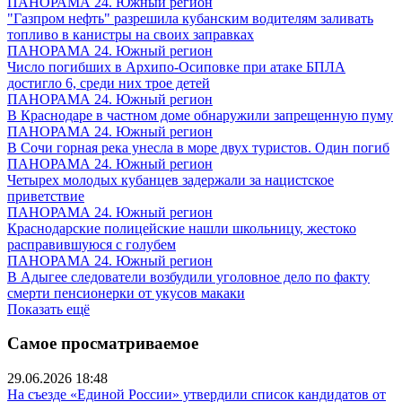
ПАНОРАМА 24. Южный регион
"Газпром нефть" разрешила кубанским водителям заливать
топливо в канистры на своих заправках
ПАНОРАМА 24. Южный регион
Число погибших в Архипо-Осиповке при атаке БПЛА
достигло 6, среди них трое детей
ПАНОРАМА 24. Южный регион
В Краснодаре в частном доме обнаружили запрещенную пуму
ПАНОРАМА 24. Южный регион
В Сочи горная река унесла в море двух туристов. Один погиб
ПАНОРАМА 24. Южный регион
Четырех молодых кубанцев задержали за нацистское
приветствие
ПАНОРАМА 24. Южный регион
Краснодарские полицейские нашли школьницу, жестоко
расправившуюся с голубем
ПАНОРАМА 24. Южный регион
В Адыгее следователи возбудили уголовное дело по факту
смерти пенсионерки от укусов макаки
Показать ещё
Самое просматриваемое
29.06.2026 18:48
На съезде «Единой России» утвердили список кандидатов от