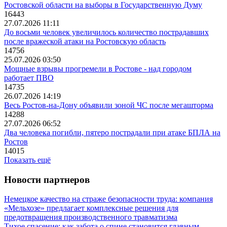
Ростовской области на выборы в Государственную Думу
16443
27.07.2026 11:11
До восьми человек увеличилось количество пострадавших
после вражеской атаки на Ростовскую область
14756
25.07.2026 03:50
Мощные взрывы прогремели в Ростове - над городом
работает ПВО
14735
26.07.2026 14:19
Весь Ростов-на-Дону объявили зоной ЧС после мегашторма
14288
27.07.2026 06:52
Два человека погибли, пятеро пострадали при атаке БПЛА на
Ростов
14015
Показать ещё
Новости партнеров
Немецкое качество на страже безопасности труда: компания
«Мельхозе» предлагает комплексные решения для
предотвращения производственного травматизма
Тихое спасение: как забота о спине становится главным