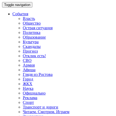
Toggle navigation
События
Власть
Общество
Острая ситуация
Политика
Образование
Культура
Скандалы
Прогноз
Отклик есть!
СВО
Армия
Афиша
Глядя из Ростова
Город
ЖКХ
Наука
Официально
Реклама
Спорт
Транспорт и дороги
Читаем. Смотрим. Играем