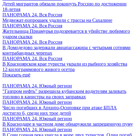
Детей мигрантов обязали покинуть Россию по достижении
18-летия
ПАНОРАМА 24. Вся Россия
Медвежат-попрошаек удалили с трассы на Сахалине
ПАНОРАМА 24. Вся Россия
Жительница Приамурья подозревается в убийстве любимого
ударом скалки
ПАНОРАМА 24. Вся Россия
В Домодедово задержали авиапассажира с четырьмя сотнями
контрабандных черепах
ПАНОРАМА 24. Вся Россия
В Красноярском крае туристы украли из рыбного хозяйства
12-килограммового живого осетра
Показать ещё
ПАНОРАМА 24. Южный регион
"Газпром нефть" разрешила кубанским водителям заливать
топливо в канистры на своих заправках
ПАНОРАМА 24. Южный регион
Число погибших в Архипо-Осиповке при атаке БПЛА
достигло 6, среди них трое детей
ПАНОРАМА 24. Южный регион
В Краснодаре в частном доме обнаружили запрещенную пуму
ПАНОРАМА 24. Южный регион
В Сочи горная река унесла в море двух туристов. Один погиб