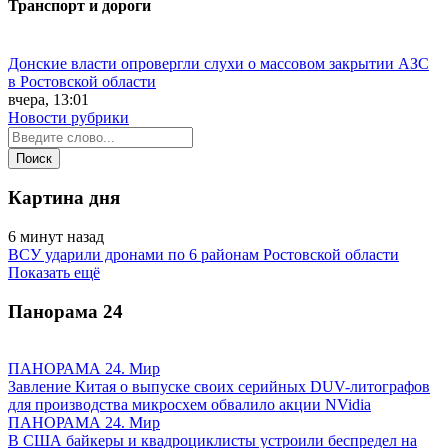
Транспорт и дороги
Донские власти опровергли слухи о массовом закрытии АЗС
в Ростовской области
вчера, 13:01
Новости рубрики
Картина дня
6 минут назад
ВСУ ударили дронами по 6 районам Ростовской области
Показать ещё
Панорама
24
ПАНОРАМА 24. Мир
Завление Китая о выпуске своих серийных DUV-литографов
для производства микросхем обвалило акции NVidia
ПАНОРАМА 24. Мир
В США байкеры и квадроциклисты устроили беспредел на