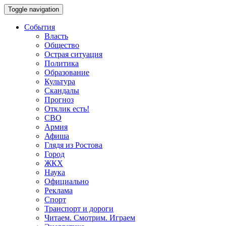
Toggle navigation
События
Власть
Общество
Острая ситуация
Политика
Образование
Культура
Скандалы
Прогноз
Отклик есть!
СВО
Армия
Афиша
Глядя из Ростова
Город
ЖКХ
Наука
Официально
Реклама
Спорт
Транспорт и дороги
Читаем. Смотрим. Играем