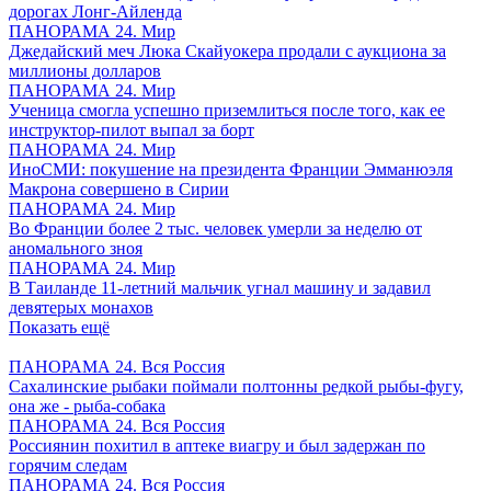
дорогах Лонг-Айленда
ПАНОРАМА 24. Мир
Джедайский меч Люка Скайуокера продали с аукциона за
миллионы долларов
ПАНОРАМА 24. Мир
Ученица смогла успешно приземлиться после того, как ее
инструктор-пилот выпал за борт
ПАНОРАМА 24. Мир
ИноСМИ: покушение на президента Франции Эмманюэля
Макрона совершено в Сирии
ПАНОРАМА 24. Мир
Во Франции более 2 тыс. человек умерли за неделю от
аномального зноя
ПАНОРАМА 24. Мир
В Таиланде 11-летний мальчик угнал машину и задавил
девятерых монахов
Показать ещё
ПАНОРАМА 24. Вся Россия
Сахалинские рыбаки поймали полтонны редкой рыбы-фугу,
она же - рыба-собака
ПАНОРАМА 24. Вся Россия
Россиянин похитил в аптеке виагру и был задержан по
горячим следам
ПАНОРАМА 24. Вся Россия