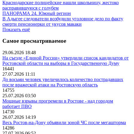
Краснодарские полицейские нашли школьницу, жестоко
расправившуюся с голубем
ПАНОРАМА 24. Южный регион
В Адыгее следователи возбудили уголовное дело по факту
смерти пенсионерки от укусов макаки
Показать ещё
Самое просматриваемое
29.06.2026 18:48
На съезде «Единой России» утвердили список кандидатов от
Ростовской области на выборы в Государственную Думу
16441
27.07.2026 11:11
До восьми человек увеличилось количество пострадавших
после вражеской атаки на Ростовскую область
14755
25.07.2026 03:50
Мощные взрывы прогремели в Ростове - над городом
работает ПВО
14730
26.07.2026 14:19
Весь Ростов-на-Дону объявили зоной ЧС после мегашторма
14286
27.07.2026 06:52