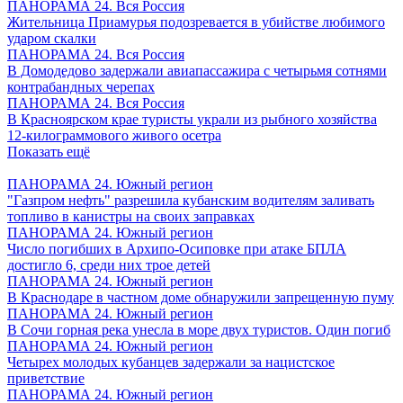
ПАНОРАМА 24. Вся Россия
Жительница Приамурья подозревается в убийстве любимого
ударом скалки
ПАНОРАМА 24. Вся Россия
В Домодедово задержали авиапассажира с четырьмя сотнями
контрабандных черепах
ПАНОРАМА 24. Вся Россия
В Красноярском крае туристы украли из рыбного хозяйства
12-килограммового живого осетра
Показать ещё
ПАНОРАМА 24. Южный регион
"Газпром нефть" разрешила кубанским водителям заливать
топливо в канистры на своих заправках
ПАНОРАМА 24. Южный регион
Число погибших в Архипо-Осиповке при атаке БПЛА
достигло 6, среди них трое детей
ПАНОРАМА 24. Южный регион
В Краснодаре в частном доме обнаружили запрещенную пуму
ПАНОРАМА 24. Южный регион
В Сочи горная река унесла в море двух туристов. Один погиб
ПАНОРАМА 24. Южный регион
Четырех молодых кубанцев задержали за нацистское
приветствие
ПАНОРАМА 24. Южный регион