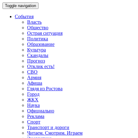
Toggle navigation
События
Власть
Общество
Острая ситуация
Политика
Образование
Культура
Скандалы
Прогноз
Отклик есть!
СВО
Армия
Афиша
Глядя из Ростова
Город
ЖКХ
Наука
Официально
Реклама
Спорт
Транспорт и дороги
Читаем. Смотрим. Играем