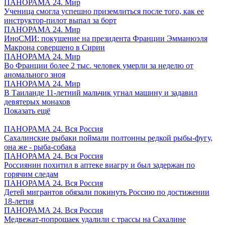
ПАНОРАМА 24. Мир
Ученица смогла успешно приземлиться после того, как ее
инструктор-пилот выпал за борт
ПАНОРАМА 24. Мир
ИноСМИ: покушение на президента Франции Эмманюэля
Макрона совершено в Сирии
ПАНОРАМА 24. Мир
Во Франции более 2 тыс. человек умерли за неделю от
аномального зноя
ПАНОРАМА 24. Мир
В Таиланде 11-летний мальчик угнал машину и задавил
девятерых монахов
Показать ещё
ПАНОРАМА 24. Вся Россия
Сахалинские рыбаки поймали полтонны редкой рыбы-фугу,
она же - рыба-собака
ПАНОРАМА 24. Вся Россия
Россиянин похитил в аптеке виагру и был задержан по
горячим следам
ПАНОРАМА 24. Вся Россия
Детей мигрантов обязали покинуть Россию по достижении
18-летия
ПАНОРАМА 24. Вся Россия
Медвежат-попрошаек удалили с трассы на Сахалине