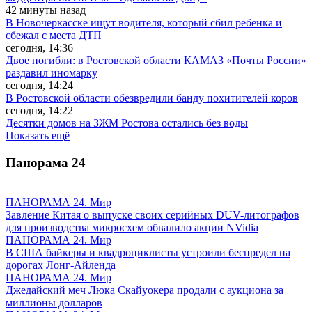
42 минуты назад
В Новочеркасске ищут водителя, который сбил ребенка и
сбежал с места ДТП
сегодня, 14:36
Двое погибли: в Ростовской области КАМАЗ «Почты России»
раздавил иномарку
сегодня, 14:24
В Ростовской области обезвредили банду похитителей коров
сегодня, 14:22
Десятки домов на ЗЖМ Ростова остались без воды
Показать ещё
Панорама
24
ПАНОРАМА 24. Мир
Завление Китая о выпуске своих серийных DUV-литографов
для производства микросхем обвалило акции NVidia
ПАНОРАМА 24. Мир
В США байкеры и квадроциклисты устроили беспредел на
дорогах Лонг-Айленда
ПАНОРАМА 24. Мир
Джедайский меч Люка Скайуокера продали с аукциона за
миллионы долларов