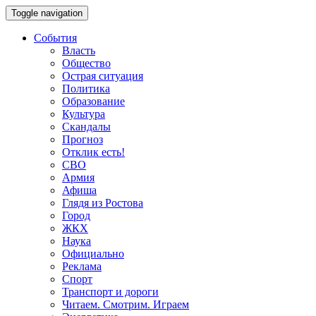
Toggle navigation
События
Власть
Общество
Острая ситуация
Политика
Образование
Культура
Скандалы
Прогноз
Отклик есть!
СВО
Армия
Афиша
Глядя из Ростова
Город
ЖКХ
Наука
Официально
Реклама
Спорт
Транспорт и дороги
Читаем. Смотрим. Играем