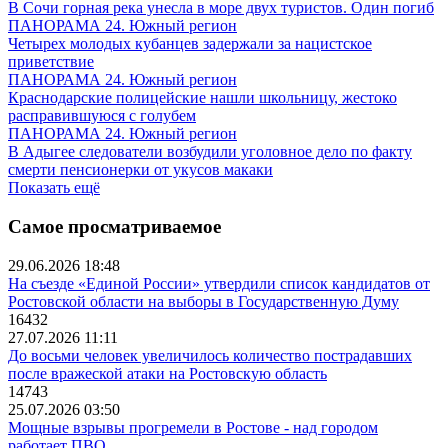
В Сочи горная река унесла в море двух туристов. Один погиб
ПАНОРАМА 24. Южный регион
Четырех молодых кубанцев задержали за нацистское
приветствие
ПАНОРАМА 24. Южный регион
Краснодарские полицейские нашли школьницу, жестоко
расправившуюся с голубем
ПАНОРАМА 24. Южный регион
В Адыгее следователи возбудили уголовное дело по факту
смерти пенсионерки от укусов макаки
Показать ещё
Самое просматриваемое
29.06.2026 18:48
На съезде «Единой России» утвердили список кандидатов от
Ростовской области на выборы в Государственную Думу
16432
27.07.2026 11:11
До восьми человек увеличилось количество пострадавших
после вражеской атаки на Ростовскую область
14743
25.07.2026 03:50
Мощные взрывы прогремели в Ростове - над городом
работает ПВО