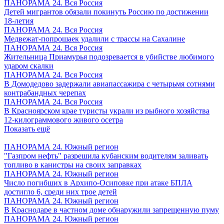
ПАНОРАМА 24. Вся Россия
Детей мигрантов обязали покинуть Россию по достижении
18-летия
ПАНОРАМА 24. Вся Россия
Медвежат-попрошаек удалили с трассы на Сахалине
ПАНОРАМА 24. Вся Россия
Жительница Приамурья подозревается в убийстве любимого
ударом скалки
ПАНОРАМА 24. Вся Россия
В Домодедово задержали авиапассажира с четырьмя сотнями
контрабандных черепах
ПАНОРАМА 24. Вся Россия
В Красноярском крае туристы украли из рыбного хозяйства
12-килограммового живого осетра
Показать ещё
ПАНОРАМА 24. Южный регион
"Газпром нефть" разрешила кубанским водителям заливать
топливо в канистры на своих заправках
ПАНОРАМА 24. Южный регион
Число погибших в Архипо-Осиповке при атаке БПЛА
достигло 6, среди них трое детей
ПАНОРАМА 24. Южный регион
В Краснодаре в частном доме обнаружили запрещенную пуму
ПАНОРАМА 24. Южный регион