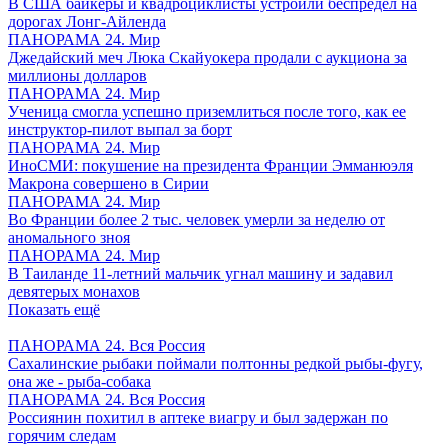
В США байкеры и квадроциклисты устроили беспредел на
дорогах Лонг-Айленда
ПАНОРАМА 24. Мир
Джедайский меч Люка Скайуокера продали с аукциона за
миллионы долларов
ПАНОРАМА 24. Мир
Ученица смогла успешно приземлиться после того, как ее
инструктор-пилот выпал за борт
ПАНОРАМА 24. Мир
ИноСМИ: покушение на президента Франции Эмманюэля
Макрона совершено в Сирии
ПАНОРАМА 24. Мир
Во Франции более 2 тыс. человек умерли за неделю от
аномального зноя
ПАНОРАМА 24. Мир
В Таиланде 11-летний мальчик угнал машину и задавил
девятерых монахов
Показать ещё
ПАНОРАМА 24. Вся Россия
Сахалинские рыбаки поймали полтонны редкой рыбы-фугу,
она же - рыба-собака
ПАНОРАМА 24. Вся Россия
Россиянин похитил в аптеке виагру и был задержан по
горячим следам