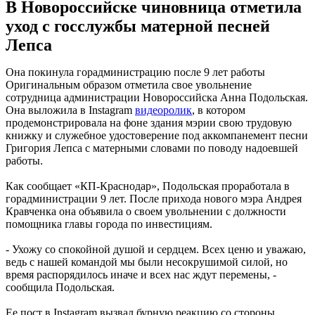
В Новороссийске чиновница отметила
уход с госслужбы матерной песней
Лепса
Она покинула горадминистрацию после 9 лет работы
Оригинальным образом отметила свое увольнение
сотрудница администрации Новороссийска Анна Подольская.
Она выложила в Instagram
видеоролик
, в котором
продемонстрировала на фоне здания мэрии свою трудовую
книжку и служебное удостоверение под аккомпанемент песни
Григория Лепса с матерными словами по поводу надоевшей
работы.
Как сообщает «КП-Краснодар», Подольская проработала в
горадминистрации 9 лет. После прихода нового мэра Андрея
Кравченка она объявила о своем увольнении с должности
помощника главы города по инвестициям.
- Ухожу со спокойной душой и сердцем. Всех ценю и уважаю,
ведь с нашей командой мы были несокрушимой силой, но
время распорядилось иначе и всех нас ждут перемены, -
сообщила Подольская.
Ее пост в Instagram вызвал бурную реакцию со стороны