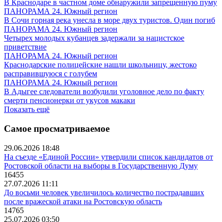
В Краснодаре в частном доме обнаружили запрещенную пуму
ПАНОРАМА 24. Южный регион
В Сочи горная река унесла в море двух туристов. Один погиб
ПАНОРАМА 24. Южный регион
Четырех молодых кубанцев задержали за нацистское
приветствие
ПАНОРАМА 24. Южный регион
Краснодарские полицейские нашли школьницу, жестоко
расправившуюся с голубем
ПАНОРАМА 24. Южный регион
В Адыгее следователи возбудили уголовное дело по факту
смерти пенсионерки от укусов макаки
Показать ещё
Самое просматриваемое
29.06.2026 18:48
На съезде «Единой России» утвердили список кандидатов от
Ростовской области на выборы в Государственную Думу
16455
27.07.2026 11:11
До восьми человек увеличилось количество пострадавших
после вражеской атаки на Ростовскую область
14765
25.07.2026 03:50