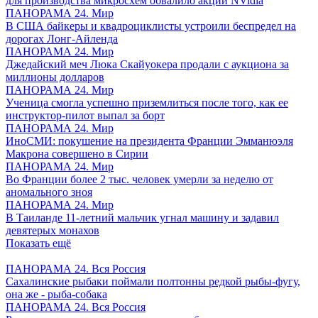
для производства микросхем обвалило акции NVidia
ПАНОРАМА 24. Мир
В США байкеры и квадроциклисты устроили беспредел на
дорогах Лонг-Айленда
ПАНОРАМА 24. Мир
Джедайский меч Люка Скайуокера продали с аукциона за
миллионы долларов
ПАНОРАМА 24. Мир
Ученица смогла успешно приземлиться после того, как ее
инструктор-пилот выпал за борт
ПАНОРАМА 24. Мир
ИноСМИ: покушение на президента Франции Эмманюэля
Макрона совершено в Сирии
ПАНОРАМА 24. Мир
Во Франции более 2 тыс. человек умерли за неделю от
аномального зноя
ПАНОРАМА 24. Мир
В Таиланде 11-летний мальчик угнал машину и задавил
девятерых монахов
Показать ещё
ПАНОРАМА 24. Вся Россия
Сахалинские рыбаки поймали полтонны редкой рыбы-фугу,
она же - рыба-собака
ПАНОРАМА 24. Вся Россия