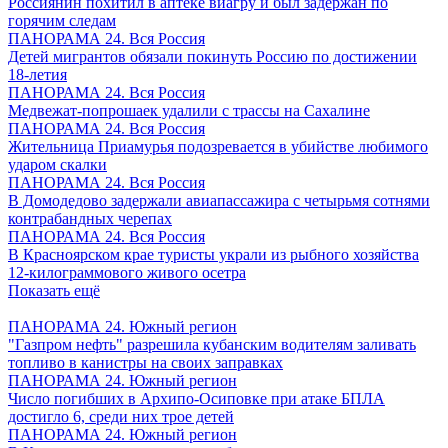
Россиянин похитил в аптеке виагру и был задержан по
горячим следам
ПАНОРАМА 24. Вся Россия
Детей мигрантов обязали покинуть Россию по достижении
18-летия
ПАНОРАМА 24. Вся Россия
Медвежат-попрошаек удалили с трассы на Сахалине
ПАНОРАМА 24. Вся Россия
Жительница Приамурья подозревается в убийстве любимого
ударом скалки
ПАНОРАМА 24. Вся Россия
В Домодедово задержали авиапассажира с четырьмя сотнями
контрабандных черепах
ПАНОРАМА 24. Вся Россия
В Красноярском крае туристы украли из рыбного хозяйства
12-килограммового живого осетра
Показать ещё
ПАНОРАМА 24. Южный регион
"Газпром нефть" разрешила кубанским водителям заливать
топливо в канистры на своих заправках
ПАНОРАМА 24. Южный регион
Число погибших в Архипо-Осиповке при атаке БПЛА
достигло 6, среди них трое детей
ПАНОРАМА 24. Южный регион