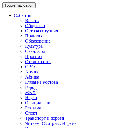
Toggle navigation
События
Власть
Общество
Острая ситуация
Политика
Образование
Культура
Скандалы
Прогноз
Отклик есть!
СВО
Армия
Афиша
Глядя из Ростова
Город
ЖКХ
Наука
Официально
Реклама
Спорт
Транспорт и дороги
Читаем. Смотрим. Играем