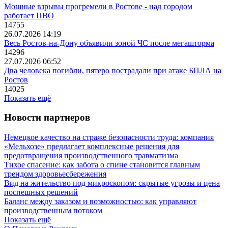
Мощные взрывы прогремели в Ростове - над городом
работает ПВО
14755
26.07.2026 14:19
Весь Ростов-на-Дону объявили зоной ЧС после мегашторма
14296
27.07.2026 06:52
Два человека погибли, пятеро пострадали при атаке БПЛА на
Ростов
14025
Показать ещё
Новости партнеров
Немецкое качество на страже безопасности труда: компания
«Мельхозе» предлагает комплексные решения для
предотвращения производственного травматизма
Тихое спасение: как забота о спине становится главным
трендом здоровьесбережения
Вид на жительство под микроскопом: скрытые угрозы и цена
поспешных решений
Баланс между заказом и возможностью: как управляют
производственным потоком
Показать ещё