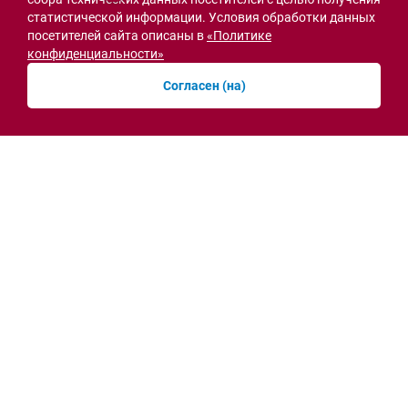
статистической информации. Условия обработки данных
СВО
посетителей сайта описаны в
«Политике
конфиденциальности»
Согласен (на)
Семьи героев СВО с временной регистрацией
в Ростовской области смогут получить
земельный участок
30.07.2026 13:05
Новости рубрики