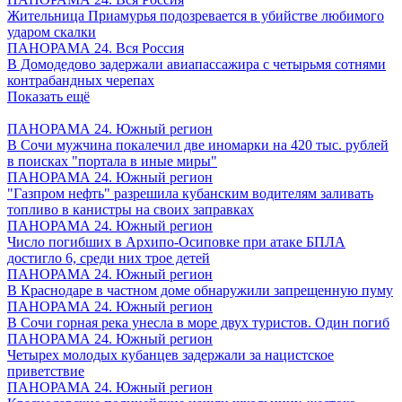
Жительница Приамурья подозревается в убийстве любимого
ударом скалки
ПАНОРАМА 24. Вся Россия
В Домодедово задержали авиапассажира с четырьмя сотнями
контрабандных черепах
Показать ещё
ПАНОРАМА 24. Южный регион
В Сочи мужчина покалечил две иномарки на 420 тыс. рублей
в поисках "портала в иные миры"
ПАНОРАМА 24. Южный регион
"Газпром нефть" разрешила кубанским водителям заливать
топливо в канистры на своих заправках
ПАНОРАМА 24. Южный регион
Число погибших в Архипо-Осиповке при атаке БПЛА
достигло 6, среди них трое детей
ПАНОРАМА 24. Южный регион
В Краснодаре в частном доме обнаружили запрещенную пуму
ПАНОРАМА 24. Южный регион
В Сочи горная река унесла в море двух туристов. Один погиб
ПАНОРАМА 24. Южный регион
Четырех молодых кубанцев задержали за нацистское
приветствие
ПАНОРАМА 24. Южный регион