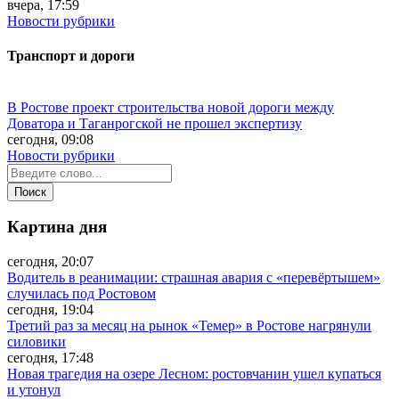
вчера, 17:59
Новости рубрики
Транспорт и дороги
В Ростове проект строительства новой дороги между
Доватора и Таганрогской не прошел экспертизу
сегодня, 09:08
Новости рубрики
Картина дня
сегодня, 20:07
Водитель в реанимации: страшная авария с «перевёртышем»
случилась под Ростовом
сегодня, 19:04
Третий раз за месяц на рынок «Темер» в Ростове нагрянули
силовики
сегодня, 17:48
Новая трагедия на озере Лесном: ростовчанин ушел купаться
и утонул