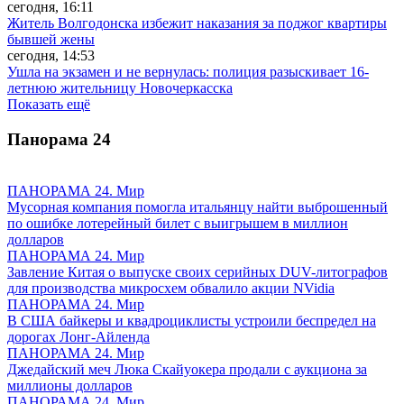
сегодня, 16:11
Житель Волгодонска избежит наказания за поджог квартиры
бывшей жены
сегодня, 14:53
Ушла на экзамен и не вернулась: полиция разыскивает 16-
летнюю жительницу Новочеркасска
Показать ещё
Панорама
24
ПАНОРАМА 24. Мир
Мусорная компания помогла итальянцу найти выброшенный
по ошибке лотерейный билет с выигрышем в миллион
долларов
ПАНОРАМА 24. Мир
Завление Китая о выпуске своих серийных DUV-литографов
для производства микросхем обвалило акции NVidia
ПАНОРАМА 24. Мир
В США байкеры и квадроциклисты устроили беспредел на
дорогах Лонг-Айленда
ПАНОРАМА 24. Мир
Джедайский меч Люка Скайуокера продали с аукциона за
миллионы долларов
ПАНОРАМА 24. Мир