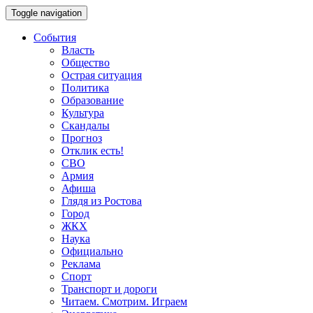
Toggle navigation
События
Власть
Общество
Острая ситуация
Политика
Образование
Культура
Скандалы
Прогноз
Отклик есть!
СВО
Армия
Афиша
Глядя из Ростова
Город
ЖКХ
Наука
Официально
Реклама
Спорт
Транспорт и дороги
Читаем. Смотрим. Играем