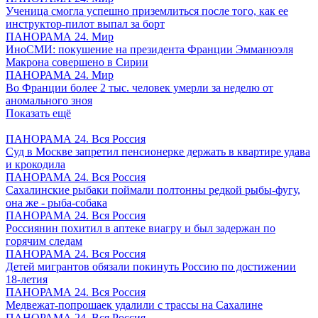
Ученица смогла успешно приземлиться после того, как ее
инструктор-пилот выпал за борт
ПАНОРАМА 24. Мир
ИноСМИ: покушение на президента Франции Эмманюэля
Макрона совершено в Сирии
ПАНОРАМА 24. Мир
Во Франции более 2 тыс. человек умерли за неделю от
аномального зноя
Показать ещё
ПАНОРАМА 24. Вся Россия
Суд в Москве запретил пенсионерке держать в квартире удава
и крокодила
ПАНОРАМА 24. Вся Россия
Сахалинские рыбаки поймали полтонны редкой рыбы-фугу,
она же - рыба-собака
ПАНОРАМА 24. Вся Россия
Россиянин похитил в аптеке виагру и был задержан по
горячим следам
ПАНОРАМА 24. Вся Россия
Детей мигрантов обязали покинуть Россию по достижении
18-летия
ПАНОРАМА 24. Вся Россия
Медвежат-попрошаек удалили с трассы на Сахалине
ПАНОРАМА 24. Вся Россия