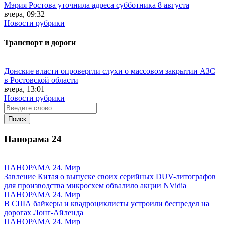
Мэрия Ростова уточнила адреса субботника 8 августа
вчера, 09:32
Новости рубрики
Транспорт и дороги
Донские власти опровергли слухи о массовом закрытии АЗС
в Ростовской области
вчера, 13:01
Новости рубрики
Панорама
24
ПАНОРАМА 24. Мир
Завление Китая о выпуске своих серийных DUV-литографов
для производства микросхем обвалило акции NVidia
ПАНОРАМА 24. Мир
В США байкеры и квадроциклисты устроили беспредел на
дорогах Лонг-Айленда
ПАНОРАМА 24. Мир