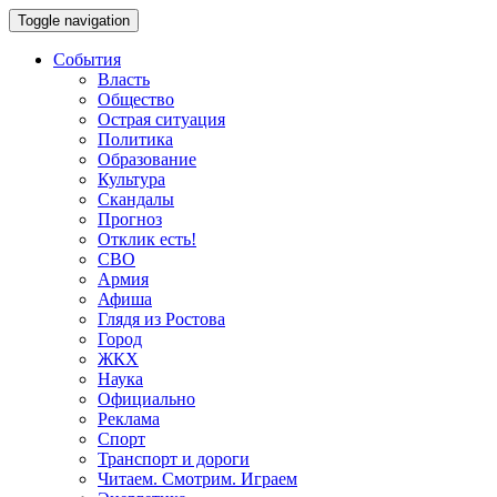
Toggle navigation
События
Власть
Общество
Острая ситуация
Политика
Образование
Культура
Скандалы
Прогноз
Отклик есть!
СВО
Армия
Афиша
Глядя из Ростова
Город
ЖКХ
Наука
Официально
Реклама
Спорт
Транспорт и дороги
Читаем. Смотрим. Играем