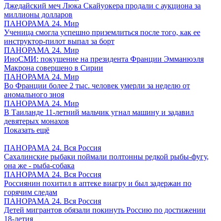
Джедайский меч Люка Скайуокера продали с аукциона за
миллионы долларов
ПАНОРАМА 24. Мир
Ученица смогла успешно приземлиться после того, как ее
инструктор-пилот выпал за борт
ПАНОРАМА 24. Мир
ИноСМИ: покушение на президента Франции Эмманюэля
Макрона совершено в Сирии
ПАНОРАМА 24. Мир
Во Франции более 2 тыс. человек умерли за неделю от
аномального зноя
ПАНОРАМА 24. Мир
В Таиланде 11-летний мальчик угнал машину и задавил
девятерых монахов
Показать ещё
ПАНОРАМА 24. Вся Россия
Сахалинские рыбаки поймали полтонны редкой рыбы-фугу,
она же - рыба-собака
ПАНОРАМА 24. Вся Россия
Россиянин похитил в аптеке виагру и был задержан по
горячим следам
ПАНОРАМА 24. Вся Россия
Детей мигрантов обязали покинуть Россию по достижении
18-летия