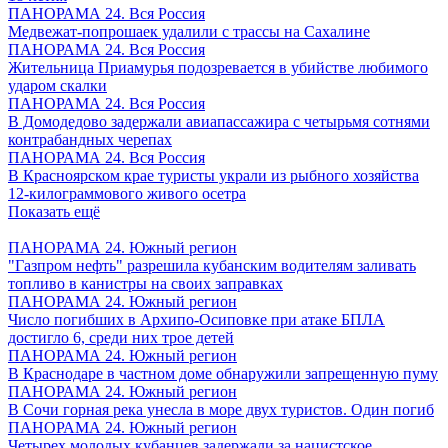
ПАНОРАМА 24. Вся Россия
Медвежат-попрошаек удалили с трассы на Сахалине
ПАНОРАМА 24. Вся Россия
Жительница Приамурья подозревается в убийстве любимого
ударом скалки
ПАНОРАМА 24. Вся Россия
В Домодедово задержали авиапассажира с четырьмя сотнями
контрабандных черепах
ПАНОРАМА 24. Вся Россия
В Красноярском крае туристы украли из рыбного хозяйства
12-килограммового живого осетра
Показать ещё
ПАНОРАМА 24. Южный регион
"Газпром нефть" разрешила кубанским водителям заливать
топливо в канистры на своих заправках
ПАНОРАМА 24. Южный регион
Число погибших в Архипо-Осиповке при атаке БПЛА
достигло 6, среди них трое детей
ПАНОРАМА 24. Южный регион
В Краснодаре в частном доме обнаружили запрещенную пуму
ПАНОРАМА 24. Южный регион
В Сочи горная река унесла в море двух туристов. Один погиб
ПАНОРАМА 24. Южный регион
Четырех молодых кубанцев задержали за нацистское