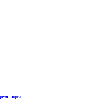
 время шторма