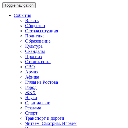
Toggle navigation
События
Власть
Общество
Острая ситуация
Политика
Образование
Культура
Скандалы
Прогноз
Отклик есть!
СВО
Армия
Афиша
Глядя из Ростова
Город
ЖКХ
Наука
Официально
Реклама
Спорт
Транспорт и дороги
Читаем. Смотрим. Играем