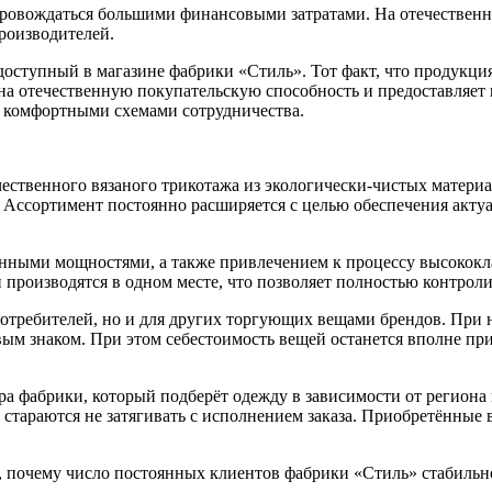
сопровождаться большими финансовыми затратами. На отечестве
роизводителей.
 доступный в магазине фабрики «Стиль». Тот факт, что продукци
а отечественную покупательскую способность и предоставляет в
я комфортными схемами сотрудничества.
ественного вязаного трикотажа из экологически-чистых матери
. Ассортимент постоянно расширяется с целью обеспечения акт
нными мощностями, а также привлечением к процессу высококла
 производятся в одном месте, что позволяет полностью контроли
потребителей, но и для других торгующих вещами брендов. При
вым знаком. При этом себестоимость вещей останется вполне п
а фабрики, который подберёт одежду в зависимости от региона
 стараются не затягивать с исполнением заказа. Приобретённые
 почему число постоянных клиентов фабрики «Стиль» стабильно