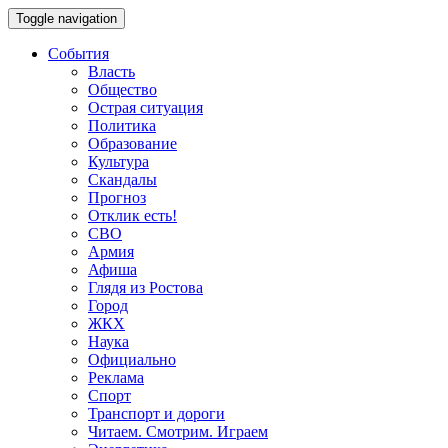
Toggle navigation
События
Власть
Общество
Острая ситуация
Политика
Образование
Культура
Скандалы
Прогноз
Отклик есть!
СВО
Армия
Афиша
Глядя из Ростова
Город
ЖКХ
Наука
Официально
Реклама
Спорт
Транспорт и дороги
Читаем. Смотрим. Играем