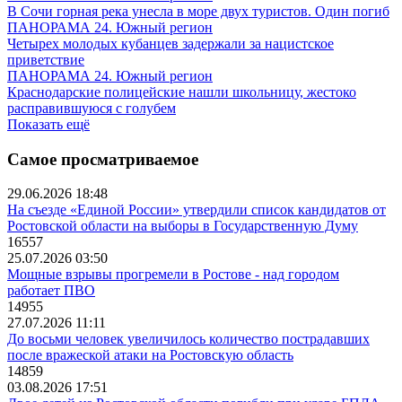
В Сочи горная река унесла в море двух туристов. Один погиб
ПАНОРАМА 24. Южный регион
Четырех молодых кубанцев задержали за нацистское
приветствие
ПАНОРАМА 24. Южный регион
Краснодарские полицейские нашли школьницу, жестоко
расправившуюся с голубем
Показать ещё
Самое просматриваемое
29.06.2026 18:48
На съезде «Единой России» утвердили список кандидатов от
Ростовской области на выборы в Государственную Думу
16557
25.07.2026 03:50
Мощные взрывы прогремели в Ростове - над городом
работает ПВО
14955
27.07.2026 11:11
До восьми человек увеличилось количество пострадавших
после вражеской атаки на Ростовскую область
14859
03.08.2026 17:51