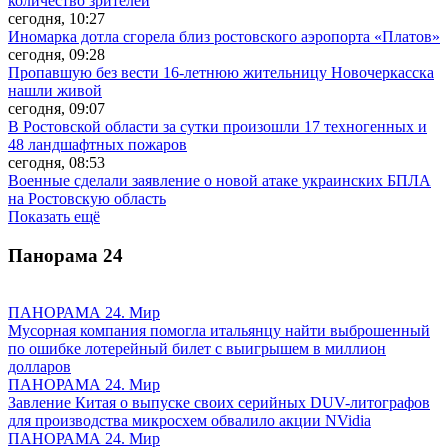
количество зрителей
сегодня, 10:27
Иномарка дотла сгорела близ ростовского аэропорта «Платов»
сегодня, 09:28
Пропавшую без вести 16-летнюю жительницу Новочеркасска
нашли живой
сегодня, 09:07
В Ростовской области за сутки произошли 17 техногенных и
48 ландшафтных пожаров
сегодня, 08:53
Военные сделали заявление о новой атаке украинских БПЛА
на Ростовскую область
Показать ещё
Панорама
24
ПАНОРАМА 24. Мир
Мусорная компания помогла итальянцу найти выброшенный
по ошибке лотерейный билет с выигрышем в миллион
долларов
ПАНОРАМА 24. Мир
Завление Китая о выпуске своих серийных DUV-литографов
для производства микросхем обвалило акции NVidia
ПАНОРАМА 24. Мир