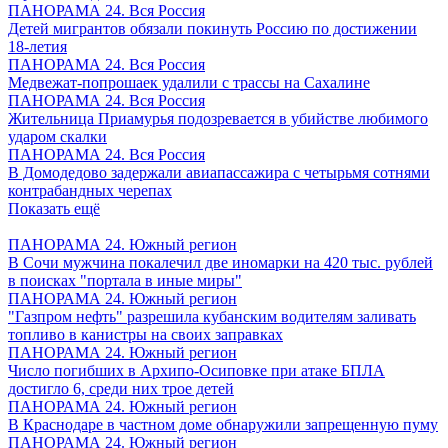
ПАНОРАМА 24. Вся Россия
Детей мигрантов обязали покинуть Россию по достижении
18-летия
ПАНОРАМА 24. Вся Россия
Медвежат-попрошаек удалили с трассы на Сахалине
ПАНОРАМА 24. Вся Россия
Жительница Приамурья подозревается в убийстве любимого
ударом скалки
ПАНОРАМА 24. Вся Россия
В Домодедово задержали авиапассажира с четырьмя сотнями
контрабандных черепах
Показать ещё
ПАНОРАМА 24. Южный регион
В Сочи мужчина покалечил две иномарки на 420 тыс. рублей
в поисках "портала в иные миры"
ПАНОРАМА 24. Южный регион
"Газпром нефть" разрешила кубанским водителям заливать
топливо в канистры на своих заправках
ПАНОРАМА 24. Южный регион
Число погибших в Архипо-Осиповке при атаке БПЛА
достигло 6, среди них трое детей
ПАНОРАМА 24. Южный регион
В Краснодаре в частном доме обнаружили запрещенную пуму
ПАНОРАМА 24. Южный регион