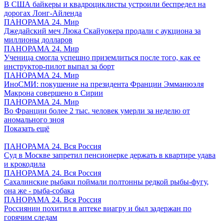
В США байкеры и квадроциклисты устроили беспредел на
дорогах Лонг-Айленда
ПАНОРАМА 24. Мир
Джедайский меч Люка Скайуокера продали с аукциона за
миллионы долларов
ПАНОРАМА 24. Мир
Ученица смогла успешно приземлиться после того, как ее
инструктор-пилот выпал за борт
ПАНОРАМА 24. Мир
ИноСМИ: покушение на президента Франции Эмманюэля
Макрона совершено в Сирии
ПАНОРАМА 24. Мир
Во Франции более 2 тыс. человек умерли за неделю от
аномального зноя
Показать ещё
ПАНОРАМА 24. Вся Россия
Суд в Москве запретил пенсионерке держать в квартире удава
и крокодила
ПАНОРАМА 24. Вся Россия
Сахалинские рыбаки поймали полтонны редкой рыбы-фугу,
она же - рыба-собака
ПАНОРАМА 24. Вся Россия
Россиянин похитил в аптеке виагру и был задержан по
горячим следам