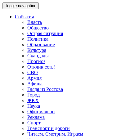
Toggle navigation
События
Власть
Общество
Острая ситуация
Политика
Образование
Культура
Скандалы
Прогноз
Отклик есть!
СВО
Армия
Афиша
Глядя из Ростова
Город
ЖКХ
Наука
Официально
Реклама
Спорт
Транспорт и дороги
Читаем. Смотрим. Играем