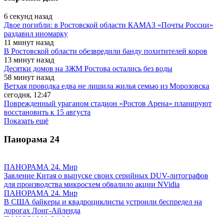
6 секунд назад
Двое погибли: в Ростовской области КАМАЗ «Почты России»
раздавил иномарку
11 минут назад
В Ростовской области обезвредили банду похитителей коров
13 минут назад
Десятки домов на ЗЖМ Ростова остались без воды
58 минут назад
Ветхая проводка едва не лишила жилья семью из Морозовска
сегодня, 12:47
Поврежденный ураганом стадион «Ростов Арена» планируют
восстановить к 15 августа
Показать ещё
Панорама
24
ПАНОРАМА 24. Мир
Завление Китая о выпуске своих серийных DUV-литографов
для производства микросхем обвалило акции NVidia
ПАНОРАМА 24. Мир
В США байкеры и квадроциклисты устроили беспредел на
дорогах Лонг-Айленда