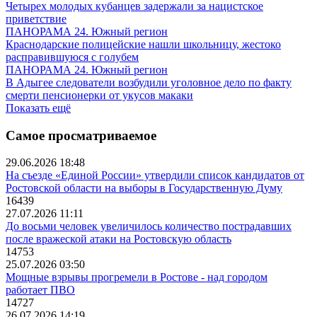
Четырех молодых кубанцев задержали за нацистское
приветствие
ПАНОРАМА 24. Южный регион
Краснодарские полицейские нашли школьницу, жестоко
расправившуюся с голубем
ПАНОРАМА 24. Южный регион
В Адыгее следователи возбудили уголовное дело по факту
смерти пенсионерки от укусов макаки
Показать ещё
Самое просматриваемое
29.06.2026 18:48
На съезде «Единой России» утвердили список кандидатов от
Ростовской области на выборы в Государственную Думу
16439
27.07.2026 11:11
До восьми человек увеличилось количество пострадавших
после вражеской атаки на Ростовскую область
14753
25.07.2026 03:50
Мощные взрывы прогремели в Ростове - над городом
работает ПВО
14727
26.07.2026 14:19