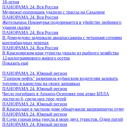
18-летия
ПАНОРАМА 24. Вся Россия
Медвежат-попрошаек удалили с трассы на Сахалине
ПАНОРАМА 24. Вся Россия
Жительница Приамурья подозревается в убийстве любимого
ударом скалки
ПАНОРАМА 24. Вся Россия
В Домодедово задержали авиапассажира с четырьмя сотнями
контрабандных черепах
ПАНОРАМА 24. Вся Россия
В Красноярском крае туристы украли из рыбного хозяйства
12-килограммового живого осетра
Показать ещё
ПАНОРАМА 24. Южный регион
"Газпром нефть" разрешила кубанским водителям заливать
топливо в канистры на своих заправках
ПАНОРАМА 24. Южный регион
Число погибших в Архипо-Осиповке при атаке БПЛА
достигло 6, среди них трое детей
ПАНОРАМА 24. Южный регион
В Краснодаре в частном доме обнаружили запрещенную пуму
ПАНОРАМА 24. Южный регион
В Сочи горная река унесла в море двух туристов. Один погиб
ПАНОРАМА 24. Южный регион