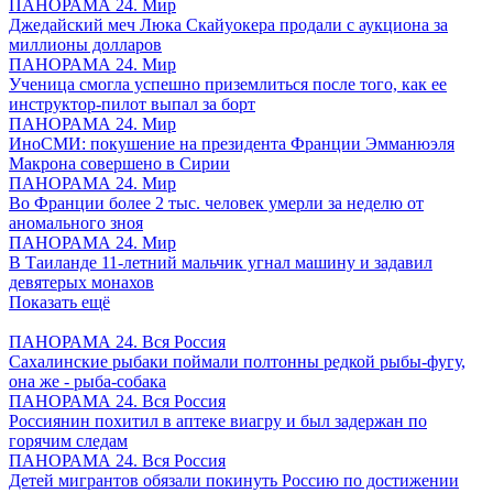
ПАНОРАМА 24. Мир
Джедайский меч Люка Скайуокера продали с аукциона за
миллионы долларов
ПАНОРАМА 24. Мир
Ученица смогла успешно приземлиться после того, как ее
инструктор-пилот выпал за борт
ПАНОРАМА 24. Мир
ИноСМИ: покушение на президента Франции Эмманюэля
Макрона совершено в Сирии
ПАНОРАМА 24. Мир
Во Франции более 2 тыс. человек умерли за неделю от
аномального зноя
ПАНОРАМА 24. Мир
В Таиланде 11-летний мальчик угнал машину и задавил
девятерых монахов
Показать ещё
ПАНОРАМА 24. Вся Россия
Сахалинские рыбаки поймали полтонны редкой рыбы-фугу,
она же - рыба-собака
ПАНОРАМА 24. Вся Россия
Россиянин похитил в аптеке виагру и был задержан по
горячим следам
ПАНОРАМА 24. Вся Россия
Детей мигрантов обязали покинуть Россию по достижении