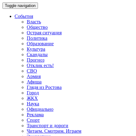
Toggle navigation
События
Власть
Общество
Острая ситуация
Политика
Образование
Культура
Скандалы
Прогноз
Отклик есть!
СВО
Армия
Афиша
Глядя из Ростова
Город
ЖКХ
Наука
Официально
Реклама
Спорт
Транспорт и дороги
Читаем. Смотрим. Играем