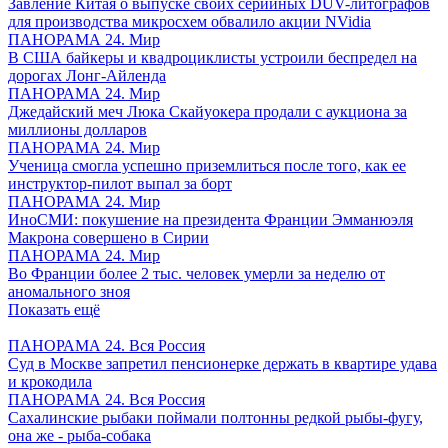
Завление Китая о выпуске своих серийных DUV-литографов
для производства микросхем обвалило акции NVidia
ПАНОРАМА 24. Мир
В США байкеры и квадроциклисты устроили беспредел на
дорогах Лонг-Айленда
ПАНОРАМА 24. Мир
Джедайский меч Люка Скайуокера продали с аукциона за
миллионы долларов
ПАНОРАМА 24. Мир
Ученица смогла успешно приземлиться после того, как ее
инструктор-пилот выпал за борт
ПАНОРАМА 24. Мир
ИноСМИ: покушение на президента Франции Эмманюэля
Макрона совершено в Сирии
ПАНОРАМА 24. Мир
Во Франции более 2 тыс. человек умерли за неделю от
аномального зноя
Показать ещё
ПАНОРАМА 24. Вся Россия
Суд в Москве запретил пенсионерке держать в квартире удава
и крокодила
ПАНОРАМА 24. Вся Россия
Сахалинские рыбаки поймали полтонны редкой рыбы-фугу,
она же - рыба-собака