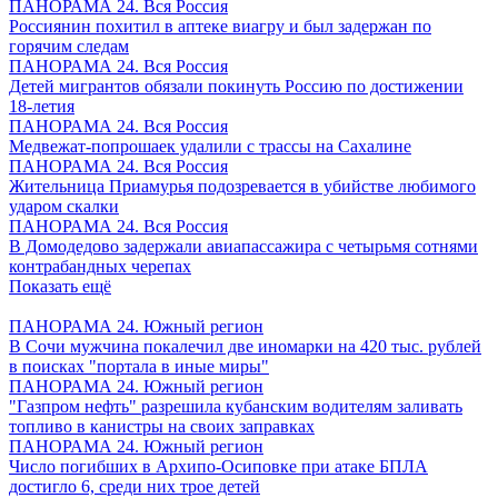
ПАНОРАМА 24. Вся Россия
Россиянин похитил в аптеке виагру и был задержан по
горячим следам
ПАНОРАМА 24. Вся Россия
Детей мигрантов обязали покинуть Россию по достижении
18-летия
ПАНОРАМА 24. Вся Россия
Медвежат-попрошаек удалили с трассы на Сахалине
ПАНОРАМА 24. Вся Россия
Жительница Приамурья подозревается в убийстве любимого
ударом скалки
ПАНОРАМА 24. Вся Россия
В Домодедово задержали авиапассажира с четырьмя сотнями
контрабандных черепах
Показать ещё
ПАНОРАМА 24. Южный регион
В Сочи мужчина покалечил две иномарки на 420 тыс. рублей
в поисках "портала в иные миры"
ПАНОРАМА 24. Южный регион
"Газпром нефть" разрешила кубанским водителям заливать
топливо в канистры на своих заправках
ПАНОРАМА 24. Южный регион
Число погибших в Архипо-Осиповке при атаке БПЛА
достигло 6, среди них трое детей