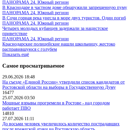
ПАНОРАМА 24. Южный регион
В Краснодаре в частном доме обнаружили запрещенную пуму
ПАНОРАМА 24. Южный регион
В Сочи горная река унесла в море двух туристов. Один погиб
ПАНОРАМА 24. Южный регион
Четырех молодых кубанцев задержали за нацистское
приветствие
ПАНОРАМА 24. Южный регион
Краснодарские полицейские нашли школьницу, жестоко
расправившуюся с голубем
Показать ещё
Самое просматриваемое
29.06.2026 18:48
На съезде «Единой России» утвердили список кандидатов от
Ростовской области на выборы в Государственную Думу
16477
25.07.2026 03:50
Мощные взрывы прогремели в Ростове - над городом
работает ПВО
14810
27.07.2026 11:11
До восьми человек увеличилось количество пострадавших
после вражеской атаки на Ростовскую область